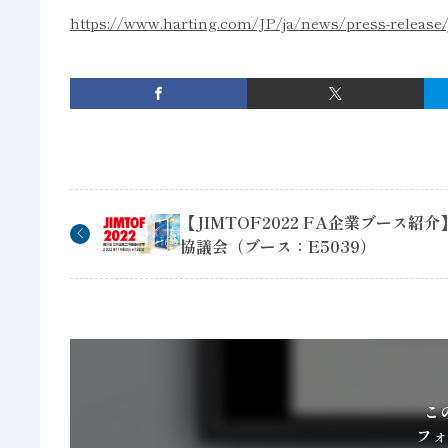
https://www.harting.com/JP/ja/news/press-release/
【JIMTOF2022 FA企業ブース紹介
協議会（ブース：E5039）
こ
フォ