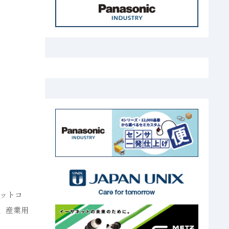
）
ットコ
、産業用