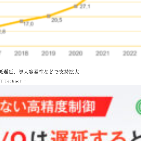
速・低遅延、導入容易性などで支持拡大
 Technol……