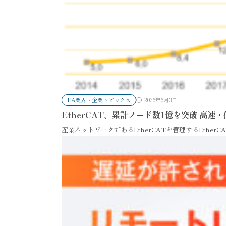
FA業界・企業トピックス
2026年6月3日
EtherCAT、累計ノード数1億を突破 高
産業ネットワークであるEtherCATを管理するEtherCAT