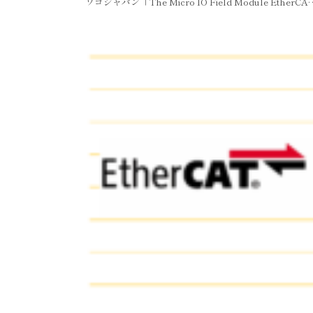
ワゴジャパン「The Micro IO Field Module EtherC