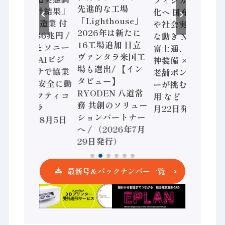
先進的な工場
査二次集計結果」
化へ 国産AI開発
「Lighthouse」
2024年製造業 付
や社会実装に活発
2026年は新たに
加価値額86兆円 /
な動き Noetra、
16工場追加 日立
三菱電機とソニー
富士通、日立 / 兵
ヴァンタラ米国工
セミコン AIビジ
神装備 × HMS、
場も選出/ 【イン
ョンセンサで協業
老舗ポンプメーカ
タビュー】
/ IDEC、安全に動
ーが挑むデータ活
RYODEN 八道常
かすセーフティコ
用 など（2026年7
務 共創のソリュー
ントローラ
月22日発行）
ションパートナー
（2026年8月5日
へ / （2026年7月
発行）
29日発行）
最新号＆バックナンバー一覧