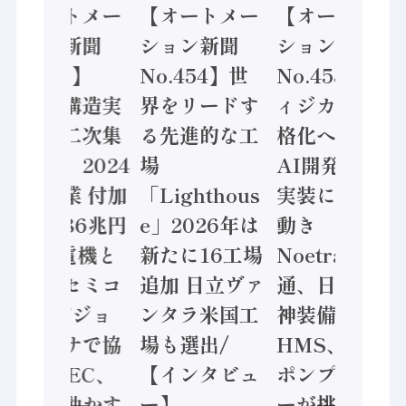
【オートメー
【オートメー
【オートメー
ション新聞
ション新聞
ション新聞
No.455】
No.454】世
No.453】フ
「経済構造実
界をリードす
ィジカルAI本
態調査二次集
る先進的な工
格化へ 国産
計結果」2024
場
AI開発や社会
年製造業 付加
「Lighthous
実装に活発な
価値額86兆円
e」2026年は
動き
/ 三菱電機と
新たに16工場
Noetra、富士
ソニーセミコ
追加 日立ヴァ
通、日立 / 兵
ン AIビジョ
ンタラ米国工
神装備 ×
ンセンサで協
場も選出/
HMS、老舗
業 / IDEC、
【インタビュ
ポンプメーカ
安全に動かす
ー】
ーが挑むデー