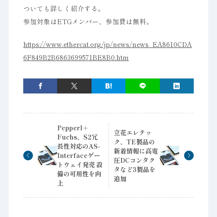
ついても詳しく紹介する。
参加対象はETGメンバー、参加費は無料。
https://www.ethercat.org/jp/news/news_EA8610CDA
6F849B2B6863699571BE8B0.htm
Pepperl＋
立花エレテッ
Fuchs、S2冗
ク、TE製品の
長性対応のAS-
新着情報に高電
Interfaceゲー
圧DCコンタク
トウェイ発売 設
タなど3製品を
備の可用性を向
追加
上