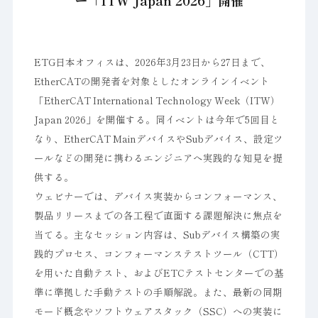
ー「ITW Japan 2026」開催
ETG日本オフィスは、2026年3月23日から27日まで、
EtherCATの開発者を対象としたオンラインイベント
「EtherCAT International Technology Week（ITW）
Japan 2026」を開催する。同イベントは今年で5回目と
なり、EtherCAT MainデバイスやSubデバイス、設定ツ
ールなどの開発に携わるエンジニアへ実践的な知見を提
供する。
ウェビナーでは、デバイス実装からコンフォーマンス、
製品リリースまでの各工程で直面する課題解決に焦点を
当てる。主なセッション内容は、Subデバイス構築の実
践的プロセス、コンフォーマンステストツール（CTT）
を用いた自動テスト、およびETCテストセンターでの基
準に準拠した手動テストの手順解説。また、最新の同期
モード概念やソフトウェアスタック（SSC）への実装に