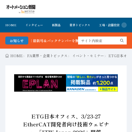
HOME
インタビュー
新製品
業界トピックス
工場・設備投資
イ
ション新聞 最新号＆バックナンバーを無料で公開中 詳細はこちら
お知らせ
HOME
FA業界・企業トピックス
イベント・セミナー
ETG日本オフィス
ETG日本オフィス、3/23-27
EtherCAT開発者向け技術ウェビナ