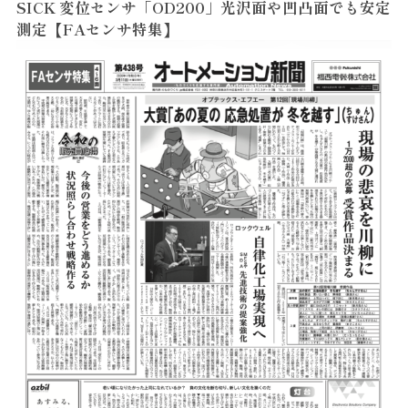
SICK 変位センサ「OD200」光沢面や凹凸面でも安定
測定【FAセンサ特集】