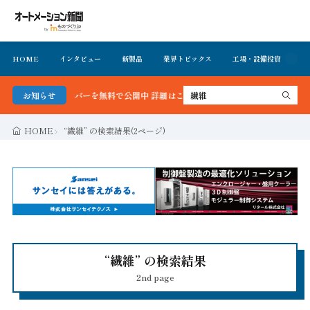
HOME
インタビュー
新製品
業界トピックス
工場・設備投資
イ
お知らせ
FA・製造業界の最新動向がまとめて分
HOME
“繊維” の検索結果(2ページ)
“繊維” の検索結果
2nd page