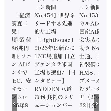
ン新聞
ョン新聞
ョン新聞
o.454】世界を
No.453】フィジ
No.455】
ードする先進
カルAI本格化へ
構造実態調
な工場
国産AI開発や社
次集計結果
ighthouse」
会実装に活発な
2024年製
026年は新たに
動き Noetra、富
加価値額8
6工場追加 日立
士通、日立 / 兵
/ 三菱電機
ァンタラ米国
神装備 ×
ーセミコン 
場も選出/ 【イ
HMS、老舗ポン
ジョンセン
タビュー】
プメーカーが挑
協業 / ID
YODEN 八道
むデータ活用 な
全に動かす
務 共創のソリ
ど（2026年7月
フティコン
ーションパー
22日発行）
ーラ（202