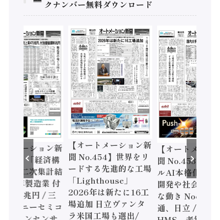
クナンバー無料ダウンロード
ートメーション新
【オートメーション新
【オートメーシ
o.454】世界をリ
聞 No.453】フィジカ
聞 No.452】ロ
する先進的な工場
ルAI本格化へ 国産AI
ェル「スマート
ghthouse」
開発や社会実装に活発
ファクチャリン
6年は新たに16工
な動き Noetra、富士
書2026」、日
加 日立ヴァンタ
通、日立 / 兵神装備 ×
ピード感に課題 /
国工場も選出/
HMS、老舗ポンプメ
ソニック インダ