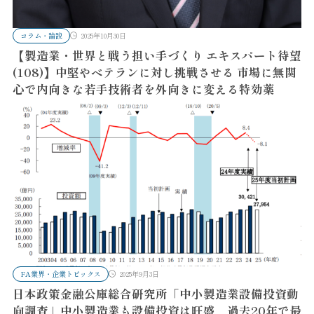
コラム・論説
2025年10月30日
【製造業・世界と戦う担い手づくり エキスパート待望
(108)】中堅やベテランに対し挑戦させる 市場に無関
心で内向きな若手技術者を外向きに変える特効薬
FA業界・企業トピックス
2025年9月3日
日本政策金融公庫総合研究所「中小製造業設備投資動
向調査」中小製造業も設備投資は旺盛 過去20年で最