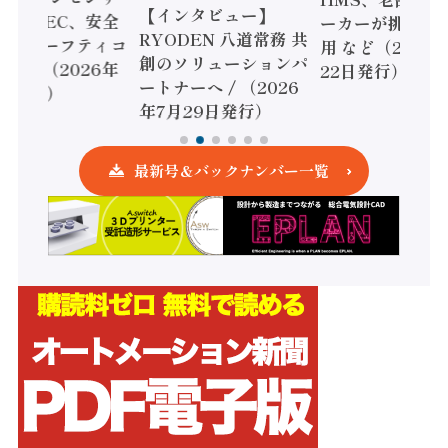
ンタビュー】
ーカーが挑むデータ活
リー、モーショ
DEN 八道常務 共
用 など（2026年7月
強化 / オムロン
ソリューションパ
22日発行）
安全設計支援（2
ーへ / （2026
年7月15日発行
月29日発行）
最新号＆バックナンバー一覧