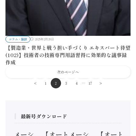
コラム・論説
2025年2月28日
【製造業・世界と戦う担い手づくり エキスパート待望
(102)】技術者の技術専門用語習得に効果的な議事録
作成
次のページへ
…
<
1
2
3
4
17
>
最新号ダウンロード
オートメーシ
【オートメーシ
【オートメ