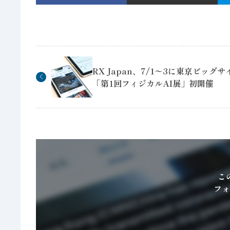
RX Japan、7/1〜3に東京ビッグサ
「第1回フィジカルAI展」初開催
こ
フォ