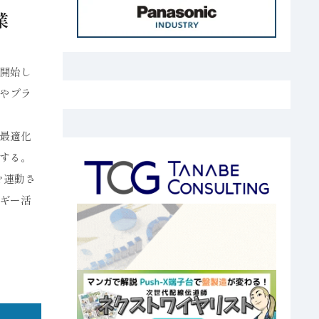
業
開始し
やプラ
最適化
する。
を連動さ
ギー活