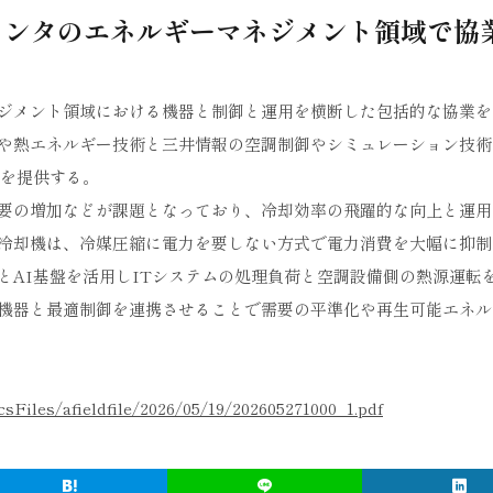
センタのエネルギーマネジメント領域で協
ジメント領域における機器と制御と運用を横断した包括的な協業を
や熱エネルギー技術と三井情報の空調制御やシミュレーション技術
スを提供する。
要の増加などが課題となっており、冷却効率の飛躍的な向上と運用
冷却機は、冷媒圧縮に電力を要しない方式で電力消費を大幅に抑制
とAI基盤を活用しITシステムの処理負荷と空調設備側の熱源運転
機器と最適制御を連携させることで需要の平準化や再生可能エネル
csFiles/afieldfile/2026/05/19/202605271000_1.pdf