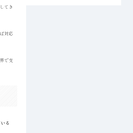
してき
ば対応
界で支
ている