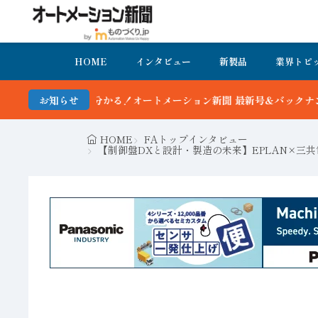
HOME
インタビュー
新製品
業界トピ
ーション新聞 最新号＆バックナンバーを無料で公開中 詳細はこちら
お知らせ
HOME
FAトップインタビュー
【制御盤DXと設計・製造の未来】EPLAN×三共