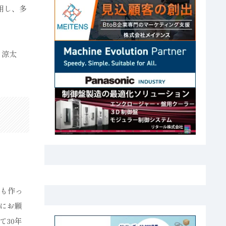
用し、多
 涼太
盤も作っ
にお願
30年