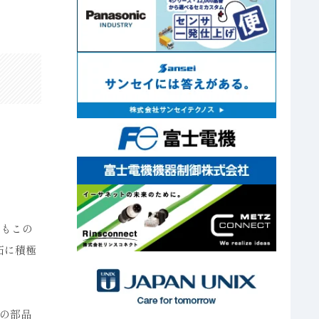
身もこの
拓に積極
の部品