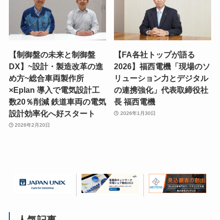
【制御盤の未来と制御盤
【FA各社トップが語る
DX】~設計・製造改革の進
2026】福西電機「現場のソ
め方~総合車両製作所
リューション力とデジタル
×Eplan 導入で電気設計工
の連携強化」代表取締役社
数20％削減 鉄道車両の電気
長 福西電機
設計効率化へ好スタート
2026年1月30日
2026年2月20日
人気記事