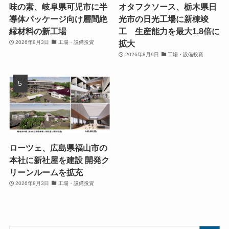
味の素、岐阜県可児市に半
オタフクソース、栃木県日
導体パッケージ向け層間絶
光市の日光工場に新棟竣
縁材料の新工場
工 生産能力を最大1.8倍に
拡大
2026年8月3日
工場・設備投資
2026年8月9日
工場・設備投資
ローツェ、広島県福山市の
本社に新社屋を建設 開発ク
リーンルームを拡充
2026年8月3日
工場・設備投資