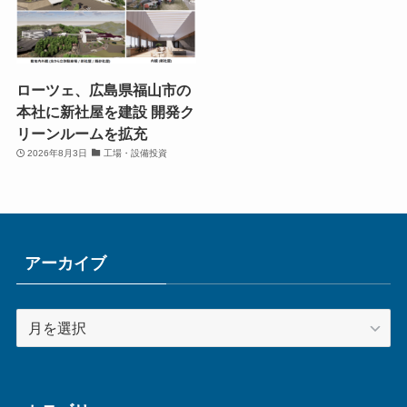
ローツェ、広島県福山市の
本社に新社屋を建設 開発ク
リーンルームを拡充
2026年8月3日
工場・設備投資
アーカイブ
ア
ー
カ
イ