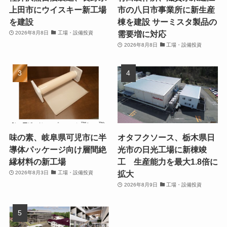
上田市にウイスキー新工場
市の八日市事業所に新生産
を建設
棟を建設 サーミスタ製品の
需要増に対応
2026年8月8日
工場・設備投資
2026年8月8日
工場・設備投資
味の素、岐阜県可児市に半
オタフクソース、栃木県日
導体パッケージ向け層間絶
光市の日光工場に新棟竣
縁材料の新工場
工 生産能力を最大1.8倍に
拡大
2026年8月3日
工場・設備投資
2026年8月9日
工場・設備投資