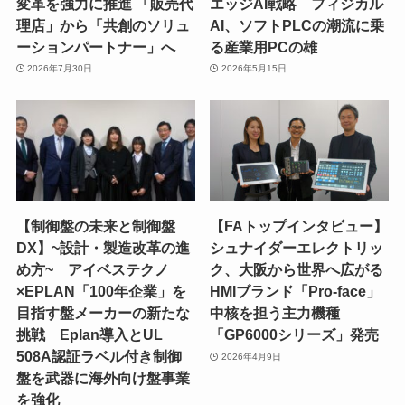
変革を強力に推進 「販売代
エッジAI戦略 フィジカル
理店」から「共創のソリュ
AI、ソフトPLCの潮流に乗
ーションパートナー」へ
る産業用PCの雄
2026年7月30日
2026年5月15日
【制御盤の未来と制御盤
【FAトップインタビュー】
DX】~設計・製造改革の進
シュナイダーエレクトリッ
め方~ アイベステクノ
ク、大阪から世界へ広がる
×EPLAN「100年企業」を
HMIブランド「Pro-face」
目指す盤メーカーの新たな
中核を担う主力機種
挑戦 Eplan導入とUL
「GP6000シリーズ」発売
508A認証ラベル付き制御
2026年4月9日
盤を武器に海外向け盤事業
を強化