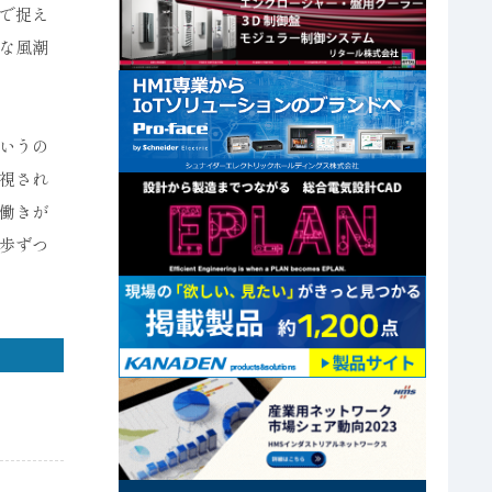
で捉え
な風潮
いうの
視され
働きが
歩ずつ