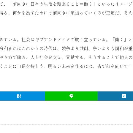
て、「前向きに日々の生活を頑張ること＝働く」といったイメージ
得る、何かを為すためには前向きに頑張っていくのが王道だ。そん
きている。社会はギブアンドテイクで成り立っている。「働く」と
令和またはこれからの時代は、競争より共創、争いよりも調和が重
やり方で働き、人と社会を支え、貢献する。そうすることで他人の
くことに自信を持とう。明るい未来を作るには、皆で前を向いて一