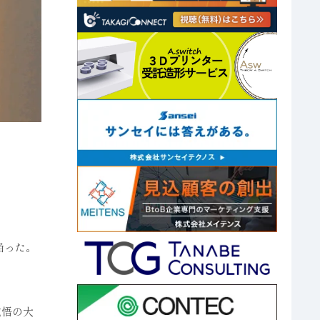
陥った。
覚悟の大