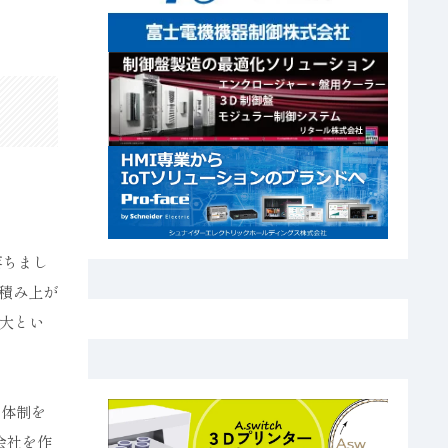
落ちまし
積み上が
大とい
・体制を
会社を作