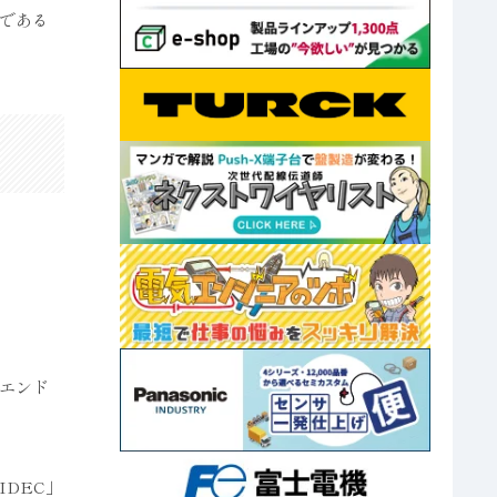
である
エンド
DEC」