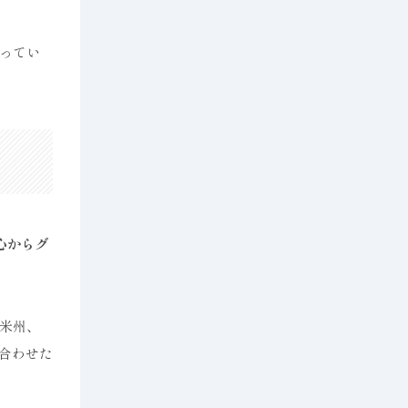
ってい
心からグ
米州、
合わせた