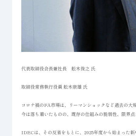
代表取締役会長兼社長 舩木俊之 氏
取締役常務執行役員 舩木崇雄 氏
コロナ禍のFA市場は、リーマンショックなど過去の大
今は落ち着いたものの、既存の仕組みの脆弱性、限界点
IDECは、その反省をもとに、2025年度から始まった