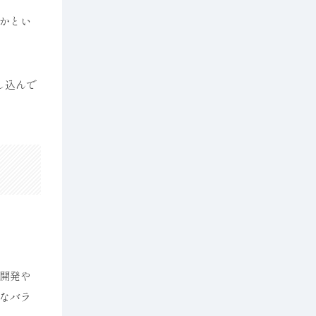
かとい
し込んで
開発や
なバラ