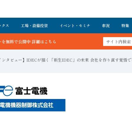
ックス
工場・設備投資
イベント・セミナ
市況
特集
ら
インタビュー】IDECが描く「新生IDEC」の未来 会社を作り直す覚悟