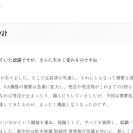
。
中計
ていた認識ですが、さらに大きく変わるのですね
ックがありました。そこでは経済が失速し、それにともなって需要も
、FA機器の需要は急激に拡大し、受注や受注残がこれまでの3倍も
なれば受注が止まったり、縮んだりしていましたが、今回は需要拡
能してきたものが、まったく機能しなくなったのです。
ばいいのかという議論を重ね、結論として、すべてを刷新し、組織
ました。新中計は舩木崇雄 取締役 常務執行役員を中心に、新しく