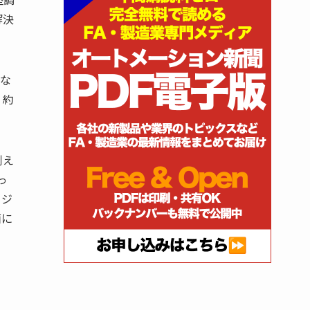
解決
でな
、約
例え
っ
ージ
面に