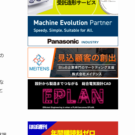
の
な
と
堅調