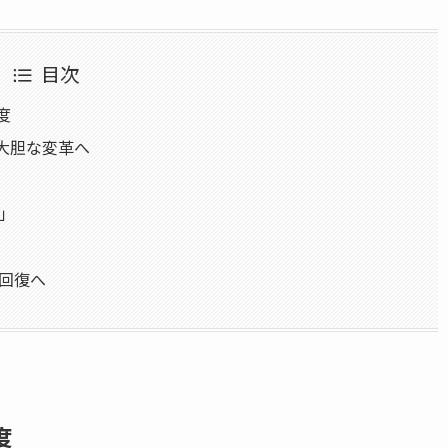
目次
度
は大胆な変革へ
」
回復へ
度