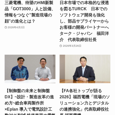
三菱電機、待望のHMI新製
日本市場での本格的な浸透
品「GOT3000」人と設備、
を図るTURCK 日本での
情報をつなぐ”製造現場の
ソフトウェア開発も強化
顔”の進化とは？
し、部品サプライヤーから
お客様の開発パートナーへ
2026年4月2日
ターク・ジャパン 福田洋
介 代表取締役社長
2026年3月26日
【制御盤の未来と制御盤
【FA各社トップが語る
DX】~設計・製造改革の進
2026】福西電機「現場のソ
め方~総合車両製作所
リューション力とデジタル
×Eplan 導入で電気設計工
の連携強化」代表取締役社