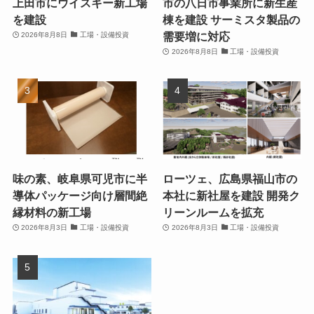
上田市にウイスキー新工場
市の八日市事業所に新生産
を建設
棟を建設 サーミスタ製品の
需要増に対応
2026年8月8日
工場・設備投資
2026年8月8日
工場・設備投資
味の素、岐阜県可児市に半
ローツェ、広島県福山市の
導体パッケージ向け層間絶
本社に新社屋を建設 開発ク
縁材料の新工場
リーンルームを拡充
2026年8月3日
工場・設備投資
2026年8月3日
工場・設備投資