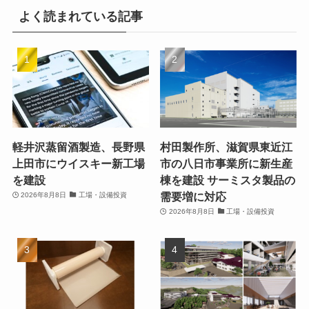
よく読まれている記事
軽井沢蒸留酒製造、長野県
村田製作所、滋賀県東近江
上田市にウイスキー新工場
市の八日市事業所に新生産
を建設
棟を建設 サーミスタ製品の
需要増に対応
2026年8月8日
工場・設備投資
2026年8月8日
工場・設備投資