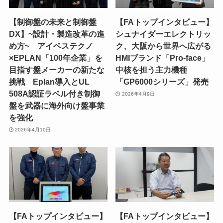
【制御盤の未来と制御盤
【FAトップインタビュー】
DX】~設計・製造改革の進
シュナイダーエレクトリッ
め方~ アイベステクノ
ク、大阪から世界へ広がる
×EPLAN「100年企業」を
HMIブランド「Pro-face」
目指す盤メーカーの新たな
中核を担う主力機種
挑戦 Eplan導入とUL
「GP6000シリーズ」発売
508A認証ラベル付き制御
2026年4月9日
盤を武器に海外向け盤事業
を強化
2026年4月10日
【FAトップインタビュー】
【FAトップインタビュー】