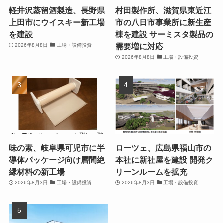
軽井沢蒸留酒製造、長野県
村田製作所、滋賀県東近江
上田市にウイスキー新工場
市の八日市事業所に新生産
を建設
棟を建設 サーミスタ製品の
需要増に対応
2026年8月8日
工場・設備投資
2026年8月8日
工場・設備投資
味の素、岐阜県可児市に半
ローツェ、広島県福山市の
導体パッケージ向け層間絶
本社に新社屋を建設 開発ク
縁材料の新工場
リーンルームを拡充
2026年8月3日
工場・設備投資
2026年8月3日
工場・設備投資