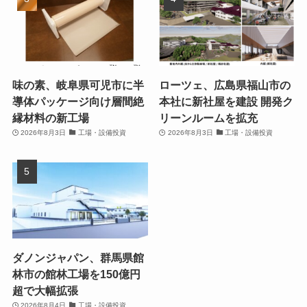
味の素、岐阜県可児市に半
ローツェ、広島県福山市の
導体パッケージ向け層間絶
本社に新社屋を建設 開発ク
縁材料の新工場
リーンルームを拡充
2026年8月3日
工場・設備投資
2026年8月3日
工場・設備投資
ダノンジャパン、群馬県館
林市の館林工場を150億円
超で大幅拡張
2026年8月4日
工場・設備投資