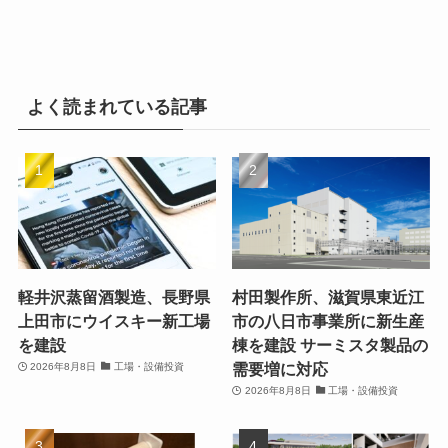
よく読まれている記事
軽井沢蒸留酒製造、長野県
村田製作所、滋賀県東近江
上田市にウイスキー新工場
市の八日市事業所に新生産
を建設
棟を建設 サーミスタ製品の
需要増に対応
2026年8月8日
工場・設備投資
2026年8月8日
工場・設備投資