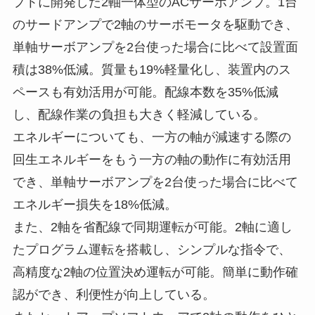
プトに開発した2軸一体型のACサーボアンプ。1台
のサードアンプで2軸のサーボモータを駆動でき、
単軸サーボアンプを2台使った場合に比べて設置面
積は38%低減。質量も19%軽量化し、装置内のス
ペースも有効活用が可能。配線本数を35%低減
し、配線作業の負担も大きく軽減している。
エネルギーについても、一方の軸が減速する際の
回生エネルギーをもう一方の軸の動作に有効活用
でき、単軸サーボアンプを2台使った場合に比べて
エネルギー損失を18%低減。
また、2軸を省配線で同期運転が可能。2軸に適し
たプログラム運転を搭載し、シンプルな指令で、
高精度な2軸の位置決め運転が可能。簡単に動作確
認ができ、利便性が向上している。