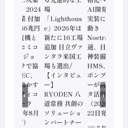
計結果」2024
場
AI開発や社会
年製造業 付加
「Lighthous
実装に活発な
価値額86兆円
e」2026年は
動き
/ 三菱電機と
新たに16工場
Noetra、富士
ソニーセミコ
追加 日立ヴァ
通、日立 / 兵
ン AIビジョ
ンタラ米国工
神装備 ×
ンセンサで協
場も選出/
HMS、老舗
業 / IDEC、
【インタビュ
ポンプメーカ
安全に動かす
ー】
ーが挑むデー
セーフティコ
RYODEN 八
タ活用 など
ントローラ
道常務 共創の
（2026年7月
（2026年8月
ソリューショ
22日発行）
5日発行）
ンパートナー