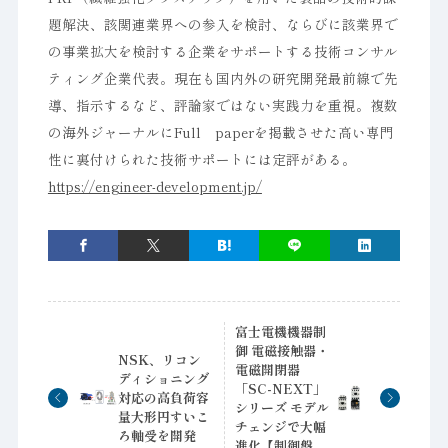
題解決、該関連業界への参入を検討、ならびに該業界で
の事業拡大を検討する企業をサポートする技術コンサル
ティング企業代表。現在も国内外の研究開発最前線で先
導、指示するなど、評論家ではない実践力を重視。複数
の海外ジャーナルにFull paperを掲載させた高い専門
性に裏付けられた技術サポートには定評がある。
https://engineer-development.jp/
富士電機機器制
御 電磁接触器・
NSK、リコン
電磁開閉器
ディショニング
「SC-NEXT」
対応の高負荷容
シリーズ モデル
量大形円すいこ
チェンジで大幅
ろ軸受を開発
進化【制御盤