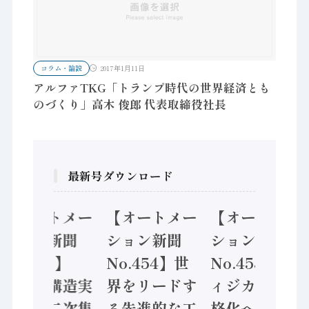
コラム・論説
2017年1月11日
アルファTKG「トランプ時代の世界経済とも
のづくり」高木 俊郎 代表取締役社長
最新号ダウンロード
【オートメー
【オートメー
【オートメー
ション新聞
ション新聞
ション新聞
No.455】
No.454】世
No.453】フ
「経済構造実
界をリードす
ィジカルAI本
態調査二次集
る先進的な工
格化へ 国産