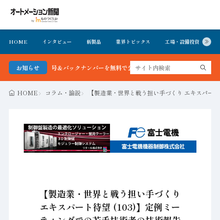
HOME
インタビュー
新製品
業界トピックス
工場・設備投資
イ
聞 最新号＆バックナンバーを無料で公開中 詳細はこちら
お知らせ
HOME
コラム・論説
【製造業・世界と戦う担い手づくり エキスパート待
【製造業・世界と戦う担い手づくり
エキスパート待望 (103)】定例ミー