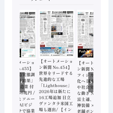
【オートメーショ
【オートメーショ
【オートメーショ
ン新聞 No.454】
ン新聞 No.455】
ン新聞 No.453】
世界をリードする
「経済構造実態調
フィジカルAI本格
先進的な工場
査二次集計結果」
化へ 国産AI開発
「Lighthouse」
2024年製造業 付
や社会実装に活発
2026年は新たに
加価値額86兆円 /
な動き Noetra、
16工場追加 日立
三菱電機とソニー
富士通、日立 / 兵
ヴァンタラ米国工
セミコン AIビジ
神装備 × HMS、
場も選出/ 【イン
ョンセンサで協業
老舗ポンプメーカ