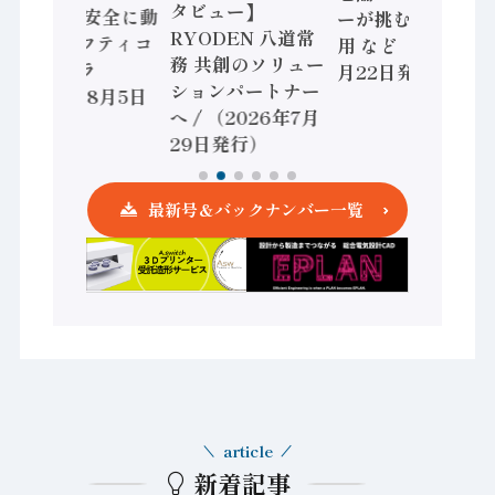
タビュー】
/ IDEC、安全に動
ーが挑むデータ活
RYODEN 八道常
かすセーフティコ
用 など（2026年7
務 共創のソリュー
ントローラ
月22日発行）
ションパートナー
（2026年8月5日
へ / （2026年7月
発行）
29日発行）
最新号＆バックナンバー一覧
article
新着記事