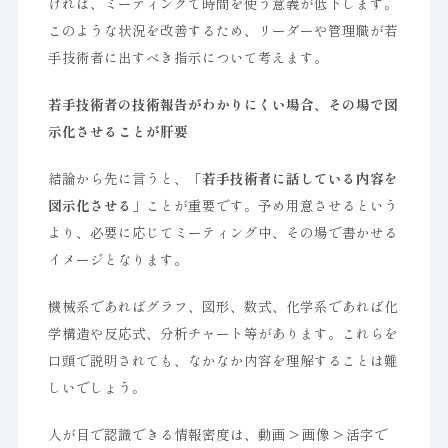
ければ、ミーティングで時間を使う意義が低下します。
このような状況を改善するため、リーダーや管理職が若
手技術者に出すべき指示について考えます。
若手技術者の技術報告がわかりにくい場合、その場で図
示化させることが肝要
結論から先に言うと、
「若手技術者に話している内容を
図示化させる」
ことが重要です。予め用意させるという
より、必要に応じてミーティング中、その場で書かせる
イメージとなります。
機械系であればグラフ、図形、数式、化学系であれば化
学構造や反応式、分析チャート等があります。これらを
口頭で説明されても、なかなか内容を理解することは難
しいでしょう。
人が目で認識できる情報密度は、動画 > 画像 > 活字で