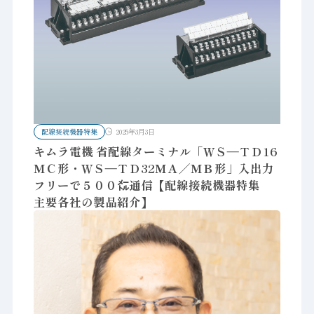
配線接続機器特集
2025年3月3日
キムラ電機 省配線ターミナル「ＷＳ―ＴＤ16
ＭＣ形・ＷＳ―ＴＤ32ＭＡ／ＭＢ形」入出力
フリーで５００㍍通信【配線接続機器特集
主要各社の製品紹介】