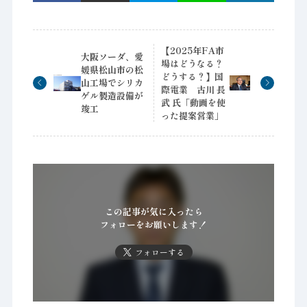
【2025年FA市
大阪ソーダ、愛
場はどうなる？
媛県松山市の松
どうする？】国
山工場でシリカ
際電業 古川 長
ゲル製造設備が
武 氏「動画を使
竣工
った提案営業」
この記事が気に入ったら
フォローをお願いします！
フォローする