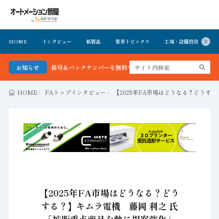
HOME
インタビュー
新製品
業界トピックス
工場・設備投資
イ
新聞 最新号＆バックナンバーを無料で公開中 詳細はこちら
お知らせ
HOME
FAトップインタビュー
【2025年FA市場はどうなる？どうす
【2025年FA市場はどうなる？どう
する？】キムラ電機 藤岡 利之 氏