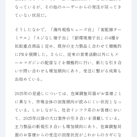
なっているが、その他のユーザーからの発注が戻ってき
ていない状況だ。
そうしたなかで、「海外規格ヒューズ台」「省配線ター
ミナル」「ネジなし端子台」「耐環境端子台」の4種を
拡販重点商品と定め、既存の主力製品と合わせて積極的
にPRを展開した。さらに、従来の営業活動以外にもメ
ールマガジンの配信などを積極的に行い、新たな引き合
いや問い合わせも増加傾向にあり、受注に繋がる成果も
出始めている。
2025年の見通しについては、在庫調整局面がお客様ごと
に異なり、市場全体の回復傾向が読みにくい状況となっ
ている。しかしながら、社会インフラ系のお客様におい
て、2025年以降の大口案件の引き合いを頂戴している。
主力製品の新規引き合いも増加傾向にあり、在庫調整局
面のお客様からの受注の回復状況がこれからのカギにな