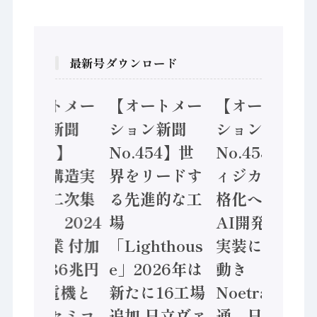
最新号ダウンロード
【オートメー
【オートメー
【オートメー
ション新聞
ション新聞
ション新聞
No.455】
No.454】世
No.453】フ
「経済構造実
界をリードす
ィジカルAI本
態調査二次集
る先進的な工
格化へ 国産
計結果」2024
場
AI開発や社会
年製造業 付加
「Lighthous
実装に活発な
価値額86兆円
e」2026年は
動き
/ 三菱電機と
新たに16工場
Noetra、富士
ソニーセミコ
追加 日立ヴァ
通、日立 / 兵