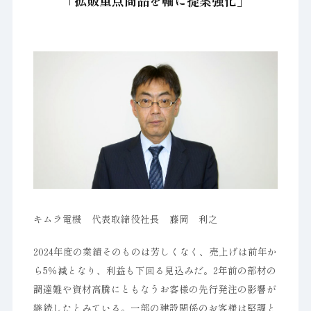
「拡販重点商品を軸に提案強化」
キムラ電機 代表取締役社長 藤岡 利之
2024年度の業績そのものは芳しくなく、売上げは前年か
ら5％減となり、利益も下回る見込みだ。2年前の部材の
調達難や資材高騰にともなうお客様の先行発注の影響が
継続したとみている。一部の建設関係のお客様は堅調と