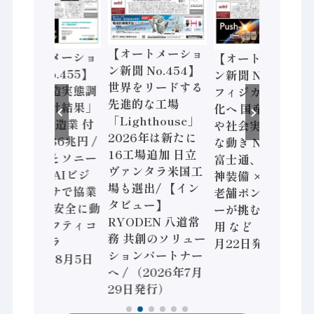
【オートメーショ
【オートメーショ
【オートメーショ
ン新聞 No.454】
ン新聞 No.455】
ン新聞 No.453】
世界をリードする
「経済構造実態調
フィジカルAI本格
先進的な工場
査二次集計結果」
化へ 国産AI開発
「Lighthouse」
2024年製造業 付
や社会実装に活発
2026年は新たに
加価値額86兆円 /
な動き Noetra、
16工場追加 日立
三菱電機とソニー
富士通、日立 / 兵
ヴァンタラ米国工
セミコン AIビジ
神装備 × HMS、
場も選出/ 【イン
ョンセンサで協業
老舗ポンプメーカ
タビュー】
/ IDEC、安全に動
ーが挑むデータ活
RYODEN 八道常
かすセーフティコ
用 など（2026年7
務 共創のソリュー
ントローラ
月22日発行）
ションパートナー
（2026年8月5日
へ / （2026年7月
発行）
29日発行）