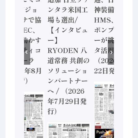
ン AIビジョ
ンタラ米国工
神装備 ×
ンセンサで協
場も選出/
HMS、老舗
業 / IDEC、
【インタビュ
ポンプメーカ
安全に動かす
ー】
ーが挑むデー
セーフティコ
RYODEN 八
タ活用 など
ントローラ
道常務 共創の
（2026年7月
（2026年8月
ソリューショ
22日発行）
5日発行）
ンパートナー
へ / （2026
年7月29日発
行）