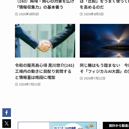
（163）興味・関心の対象を広げ
は「比較」をうまく使って
「情報収集力」の基本養う
を高めるのだ
2026年8月6日
2026年8月5日
令和の販売員心得 黒川想介(161)
同じ轍はもう踏まない 今
工場内の動きに目配り質問する
そ「フィジカルAI大国」の
と情報量は格段に増加
2026年7月22日
2026年7月23日