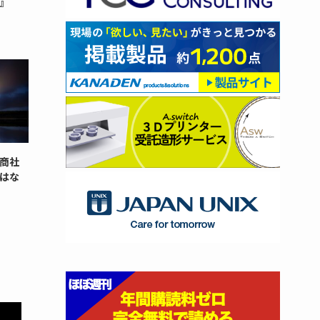
』
商社
はな