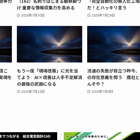
競争力
（162）名刺ではじまる観察癖つ
『完全自動化の無人化工場
け 重要な情報収集力を高める
だ！とハッキリ言う
2026年7月30日
2026年7月29日
度こ
もう一度「現場改善」に光を当
流通の失態が目立つ昨今、
実現を
てよう AI×改善は人手不足解消
の存在意義を問う 商社と
の最強の武器になる
んぞや？
2026年7月15日
2026年7月8日