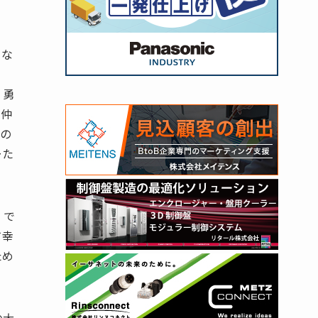
、な
、勇
の仲
魚の
ーた
。で
て幸
ため