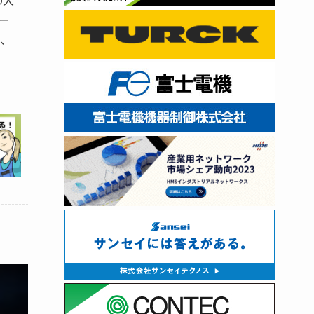
の大
ー
り、