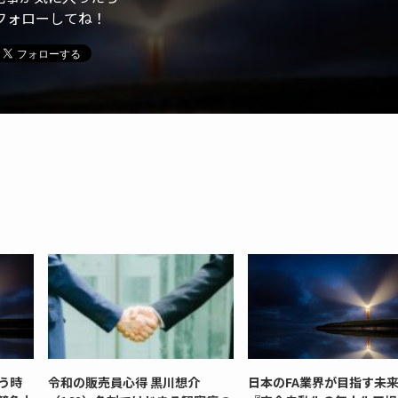
フォローしてね！
う時
令和の販売員心得 黒川想介
日本のFA業界が目指す未