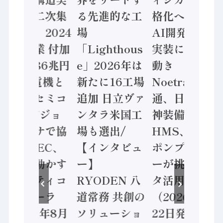
態調査二次集
る先進的な工
格化へ 国産
計結果」2024
場
AI開発や社会
年製造業 付加
「Lighthous
実装に活発な
価値額86兆円
e」2026年は
動き
/ 三菱電機と
新たに16工場
Noetra、富士
ソニーセミコ
追加 日立ヴァ
通、日立 / 兵
ン AIビジョ
ンタラ米国工
神装備 ×
ンセンサで協
場も選出/
HMS、老舗
業 / IDEC、
【インタビュ
ポンプメーカ
安全に動かす
ー】
ーが挑むデー
セーフティコ
RYODEN 八
タ活用 など
ントローラ
道常務 共創の
（2026年7月
（2026年8月
ソリューショ
22日発行）