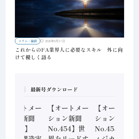
コラム・論説
2026年6月17日
これからのFA業界人に必要なスキル 外に向
けて優しく語る
最新号ダウンロード
【オートメー
【オートメー
【オートメー
ション新聞
ション新聞
ション新聞
No.455】
No.454】世
No.453】フ
「経済構造実
界をリードす
ィジカルAI本