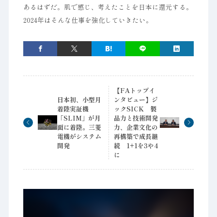
あるはずだ。肌で感じ、考えたことを日本に還元する。
2024年はそんな仕事を強化していきたい。
【FAトップイ
日本初、小型月
ンタビュー】ジ
着陸実証機
ックSICK 製
「SLIM」が月
品力と技術開発
面に着陸。三菱
力、企業文化の
電機がシステム
再構築で成長継
開発
続 1+1を3や4
に