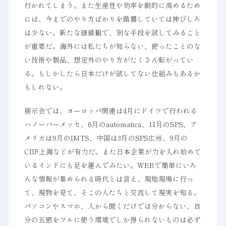
行かれてしまう。また生産性や効率を劇的に高めるため
には、今までのやり方ばかりを踏襲していては伸びしろ
は少ない。新たな価値観で、別な手段を試してみること
が重要だ。海外には私たちが知らない、使ったことのな
い技術や製品、想定外のやり方がたくさん転がってい
る。もしかしたら日本だけが試してない仕組みもあるか
もしれない。
展示会では、ヨーロッパ関連は4月にドイツで行われる
ハノーバーメッセ、6月のautomatica、11月のSPS、ア
メリカは9月のIMTS、中国は3月のSPS広州、9月の
CIIF上海などが有力だ。また日本企業が力を入れ始めて
いるインドにも足を運んでみたい。WEBで簡単にいろ
んな情報が集められる時代とは言え、現地現場に行っ
て、現物を見て、そこの人たちと交流して現実を知る。
パソコンやスマホ、人から聞くだけでは分からない、自
分の五感をフルに使う環境でしか得られないものは必ず