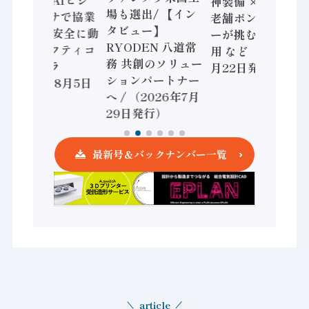
セミコン AIビジ
神装備 × HMS、
場も選出/ 【イン
ョンセンサで協業
老舗ポンプメーカ
タビュー】
/ IDEC、安全に動
ーが挑むデータ活
RYODEN 八道常
かすセーフティコ
用 など（2026年7
務 共創のソリュー
ントローラ
月22日発行）
ションパートナー
（2026年8月5日
へ / （2026年7月
発行）
29日発行）
最新号＆バックナンバー一覧
article