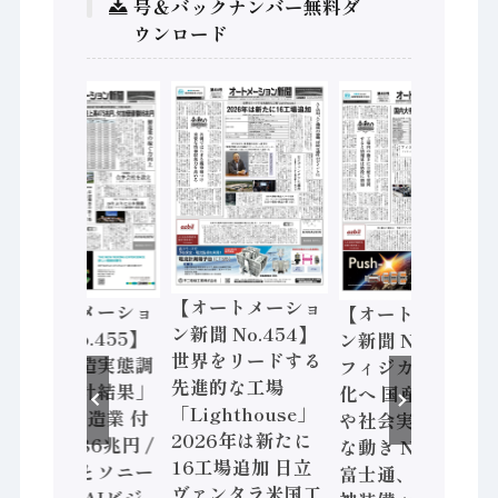
号＆バックナンバー無料ダ
ウンロード
【オートメーショ
【オートメーショ
【オートメーショ
ン新聞 No.454】
ン新聞 No.455】
ン新聞 No.453】
世界をリードする
「経済構造実態調
フィジカルAI本格
先進的な工場
査二次集計結果」
化へ 国産AI開発
「Lighthouse」
2024年製造業 付
や社会実装に活発
2026年は新たに
加価値額86兆円 /
な動き Noetra、
16工場追加 日立
三菱電機とソニー
富士通、日立 / 兵
ヴァンタラ米国工