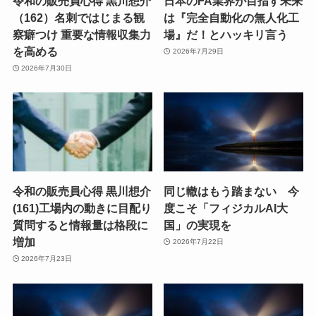
令和の販売員心得 黒川想介
日本のFA業界が目指す未来
（162）名刺ではじまる観
は『完全自動化の無人化工
察癖つけ 重要な情報収集力
場』だ！とハッキリ言う
を高める
2026年7月29日
2026年7月30日
令和の販売員心得 黒川想介
同じ轍はもう踏まない 今
(161)工場内の動きに目配り
度こそ「フィジカルAI大
質問すると情報量は格段に
国」の実現を
増加
2026年7月22日
2026年7月23日