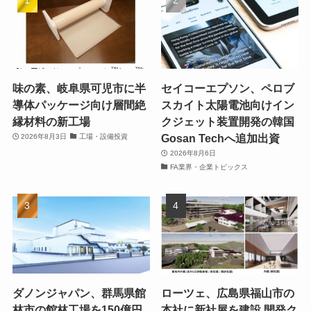
味の素、岐阜県可児市に半
セイコーエプソン、ペロブ
導体パッケージ向け層間絶
スカイト太陽電池向けイン
縁材料の新工場
クジェット装置開発の韓国
Gosan Techへ追加出資
2026年8月3日
工場・設備投資
2026年8月6日
FA業界・企業トピックス
ダノンジャパン、群馬県館
ローツェ、広島県福山市の
林市の館林工場を150億円
本社に新社屋を建設 開発ク