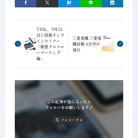
THK、 5月12
日に技術オンラ
三菱電機 三菱電
インセミナー
機技報 4月号が
「新型クロスロ
発行
ーラーリング
編」
この記事が気に入ったら
フォローをお願いします！
フォローする