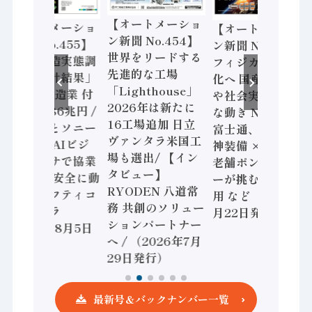
【オートメーショ
【オートメーショ
【オートメーショ
ン新聞 No.454】
ン新聞 No.455】
ン新聞 No.453】
世界をリードする
「経済構造実態調
フィジカルAI本格
先進的な工場
査二次集計結果」
化へ 国産AI開発
「Lighthouse」
2024年製造業 付
や社会実装に活発
2026年は新たに
加価値額86兆円 /
な動き Noetra、
16工場追加 日立
三菱電機とソニー
富士通、日立 / 兵
ヴァンタラ米国工
セミコン AIビジ
神装備 × HMS、
場も選出/ 【イン
ョンセンサで協業
老舗ポンプメーカ
タビュー】
/ IDEC、安全に動
ーが挑むデータ活
RYODEN 八道常
かすセーフティコ
用 など（2026年7
務 共創のソリュー
ントローラ
月22日発行）
ションパートナー
（2026年8月5日
へ / （2026年7月
発行）
29日発行）
最新号＆バックナンバー一覧