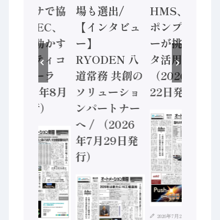
ンセンサで協
場も選出/
HMS、老舗
業 / IDEC、
【インタビュ
ポンプメーカ
安全に動かす
ー】
ーが挑むデー
セーフティコ
RYODEN 八
タ活用 など
ントローラ
道常務 共創の
（2026年7月
（2026年8月
ソリューショ
22日発行）
5日発行）
ンパートナー
へ / （2026
年7月29日発
行）
2026年7月21日