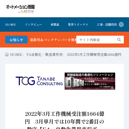
HOME
インタビュー
新製品
業界トピックス
工場・設備投資
イ
ション新聞 最新号＆バックナンバーを無料で公開中 詳細はこちら
お知らせ
HOME
FA自動化・製造業市況
2022年3月工作機械受注額1664億円
2022年3月工作機械受注額1664億
円 3月単月では10年間で2番目の