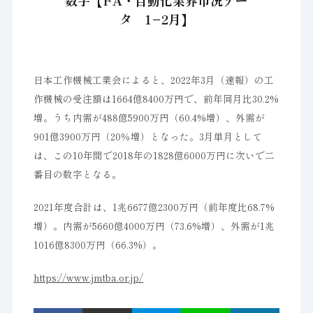
数字【FA・自動化業界市況デー
タ 1−2月】
日本工作機械工業会によると、2022年3月（速報）の工
作機械の受注額は1664億8400万円で、前年同月比30.2%
増。うち内需が488億5900万円（60.4%増）、外需が
901億3900万円（20％増）となった。3月単月として
は、この10年間で2018年の1828億6000万円に次いで二
番目の数字となる。
2021年度合計は、1兆6677億2300万円（前年度比68.7%
増）。内需が5660億4000万円（73.6%増）、外需が1兆
1016億8300万円（66.3%）。
https://www.jmtba.or.jp/