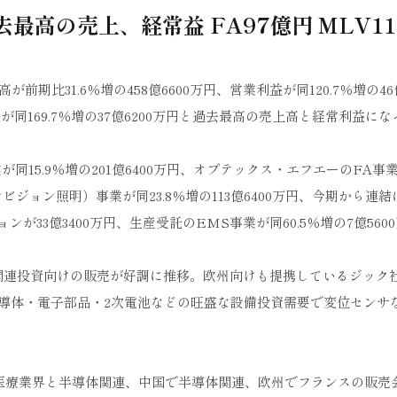
去最高の売上、経常益 FA97億円 MLV11
期比31.6％増の458億6600万円、営業利益が同120.7％増の46億
益が同169.7％増の37億6200万円と過去最高の売上高と経常利益に
15.9％増の201億6400万円、オプテックス・エフエーのFA事
ンビジョン照明）事業が同23.8％増の113億6400万円、今期から連
33億3400万円、生産受託のEMS事業が同60.5％増の7億560
関連投資向けの販売が好調に推移。欧州向けも提携しているジック
導体・電子部品・2次電池などの旺盛な設備投資需要で変位センサ
医療業界と半導体関連、中国で半導体関連、欧州でフランスの販売