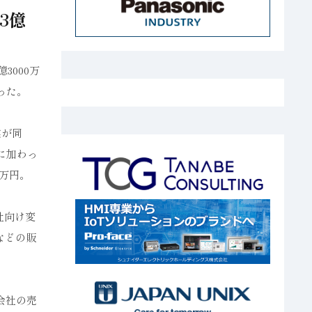
3億
3000万
なった。
業が同
結に加わっ
0万円。
社向け変
などの販
会社の売