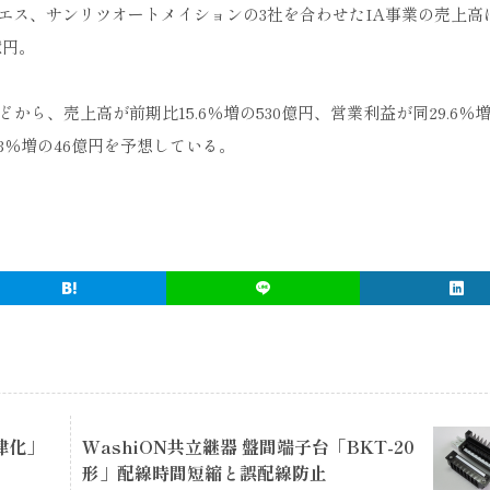
エス、サンリツオートメイションの3社を合わせたIA事業の売上高
億円。
ら、売上高が前期比15.6％増の530億円、営業利益が同29.6％増
.3％増の46億円を予想している。
律化」
WashiON共立継器 盤間端子台「BKT-20
形」配線時間短縮と誤配線防止