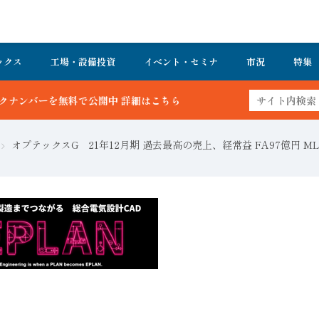
ックス
工場・設備投資
イベント・セミナ
市況
特集
オプテックスG 21年12月期 過去最高の売上、経常益 FA97億円 ML