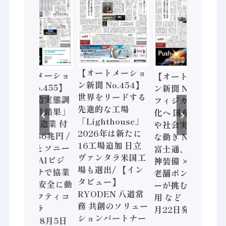
【オートメーショ
【オートメーショ
【オートメーショ
ン新聞 No.454】
ン新聞 No.455】
ン新聞 No.453】
世界をリードする
「経済構造実態調
フィジカルAI本格
先進的な工場
査二次集計結果」
化へ 国産AI開発
「Lighthouse」
2024年製造業 付
や社会実装に活発
2026年は新たに
加価値額86兆円 /
な動き Noetra、
16工場追加 日立
三菱電機とソニー
富士通、日立 / 兵
ヴァンタラ米国工
セミコン AIビジ
神装備 × HMS、
場も選出/ 【イン
ョンセンサで協業
老舗ポンプメーカ
タビュー】
/ IDEC、安全に動
ーが挑むデータ活
RYODEN 八道常
かすセーフティコ
用 など（2026年7
務 共創のソリュー
ントローラ
月22日発行）
ションパートナー
（2026年8月5日