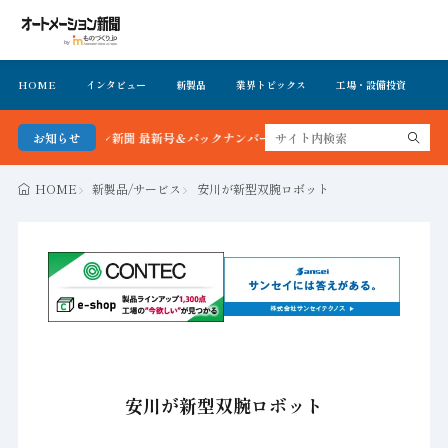
HOME
インタビュー
新製品
業界トピックス
工場・設備投資
イ
トメーション新聞 最新号＆バックナンバーを無料で公開中 詳細はこちら
お知らせ
HOME
新製品/サービス
安川が新型双腕ロボット
安川が新型双腕ロボット