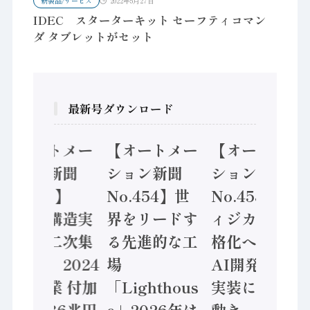
新製品/サービス
2022年5月27日
IDEC スターターキット セーフティコマン
ダ タブレットがセット
最新号ダウンロード
【オートメー
【オートメー
【オートメー
ション新聞
ション新聞
ション新聞
No.455】
No.454】世
No.453】フ
「経済構造実
界をリードす
ィジカルAI本
態調査二次集
る先進的な工
格化へ 国産
計結果」2024
場
AI開発や社会
年製造業 付加
「Lighthous
実装に活発な
価値額86兆円
e」2026年は
動き