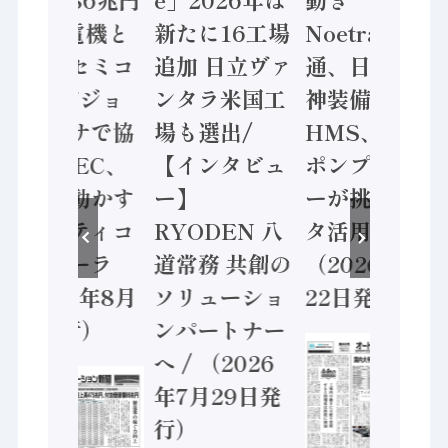
/ 三菱電機と
新たに16工場
Noetra、富士
ソニーセミコ
追加 日立ヴァ
通、日立 / 兵
ン AIビジョ
ンタラ米国工
神装備 ×
ンセンサで協
場も選出/
HMS、老舗
業 / IDEC、
【インタビュ
ポンプメーカ
安全に動かす
ー】
ーが挑むデー
セーフティコ
RYODEN 八
タ活用 など
ントローラ
道常務 共創の
（2026年7月
（2026年8月
ソリューショ
22日発行）
5日発行）
ンパートナー
へ / （2026
年7月29日発
行）