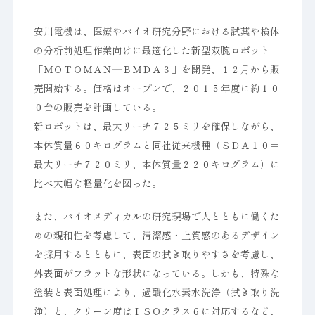
安川電機は、医療やバイオ研究分野における試薬や検体
の分析前処理作業向けに最適化した新型双腕ロボット
「ＭＯＴＯＭＡＮ―ＢＭＤＡ３」を開発、１２月から販
売開始する。価格はオープンで、２０１５年度に約１０
０台の販売を計画している。
新ロボットは、最大リーチ７２５ミリを確保しながら、
本体質量６０キログラムと同社従来機種（ＳＤＡ１０＝
最大リーチ７２０ミリ、本体質量２２０キログラム）に
比べ大幅な軽量化を図った。
また、バイオメディカルの研究現場で人とともに働くた
めの親和性を考慮して、清潔感・上質感のあるデザイン
を採用するとともに、表面の拭き取りやすさを考慮し、
外表面がフラットな形状になっている。しかも、特殊な
塗装と表面処理により、過酸化水素水洗浄（拭き取り洗
浄）と、クリーン度はＩＳＯクラス６に対応するなど、