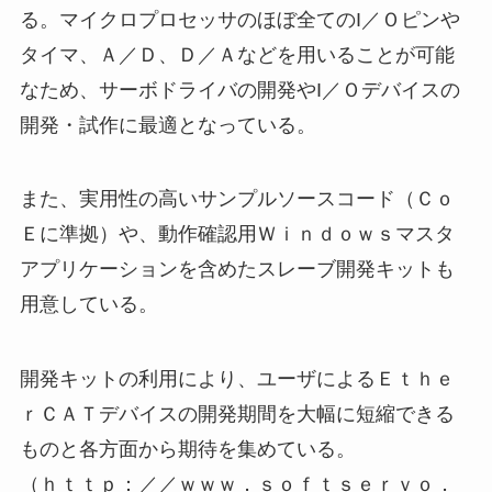
る。マイクロプロセッサのほぼ全てのI／Ｏピンや
タイマ、Ａ／Ｄ、Ｄ／Ａなどを用いることが可能
なため、サーボドライバの開発やI／Ｏデバイスの
開発・試作に最適となっている。
また、実用性の高いサンプルソースコード（Ｃｏ
Ｅに準拠）や、動作確認用Ｗｉｎｄｏｗｓマスタ
アプリケーションを含めたスレーブ開発キットも
用意している。
開発キットの利用により、ユーザによるＥｔｈｅ
ｒＣＡＴデバイスの開発期間を大幅に短縮できる
ものと各方面から期待を集めている。
（ｈｔｔｐ：／／ｗｗｗ．ｓｏｆｔｓｅｒｖｏ．