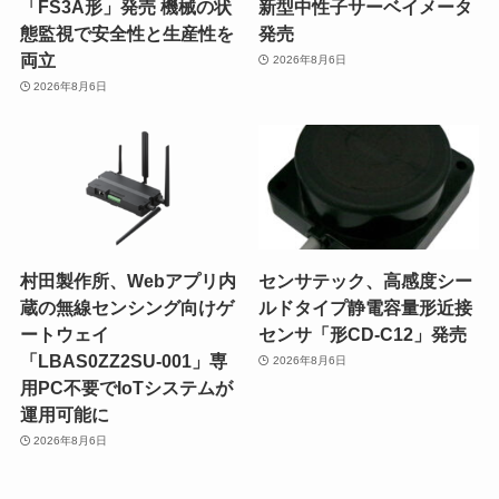
「FS3A形」発売 機械の状
新型中性子サーベイメータ
態監視で安全性と生産性を
発売
両立
2026年8月6日
2026年8月6日
村田製作所、Webアプリ内
センサテック、高感度シー
蔵の無線センシング向けゲ
ルドタイプ静電容量形近接
ートウェイ
センサ「形CD-C12」発売
「LBAS0ZZ2SU-001」専
2026年8月6日
用PC不要でIoTシステムが
運用可能に
2026年8月6日