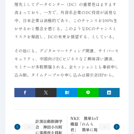
理先としてデータセンター（DC）の重要性はますます
高まっており、一方で、外資系企業のDC投資が活発な
中、日本企業は消極的であり、このチャンスを100％生
かせるかと懸念を感じる。このようなDCのチャンスと
リスクを解説し、DCの未来を展望する、としている。
その他にも、デジタルマーケティング関連、サイバーセ
キュリティ、中国向けECビジネスなど興味深い講演、
セミナーが多数開催される。全セッションとも事前申し
込み制。タイムテーブルや申し込みは展示会HPから。
NKE 簡単IoT
計測自動制御学
機器「れんら
会 神田小川町
君」 簡単に現
に事務所を移転