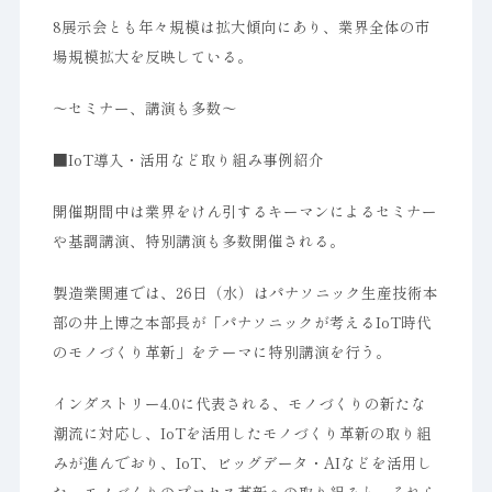
8展示会とも年々規模は拡大傾向にあり、業界全体の市
場規模拡大を反映している。
〜セミナー、講演も多数〜
■IoT導入・活用など取り組み事例紹介
開催期間中は業界をけん引するキーマンによるセミナー
や基調講演、特別講演も多数開催される。
製造業関連では、26日（水）はパナソニック生産技術本
部の井上博之本部長が「パナソニックが考えるIoT時代
のモノづくり革新」をテーマに特別講演を行う。
インダストリー4.0に代表される、モノづくりの新たな
潮流に対応し、IoTを活用したモノづくり革新の取り組
みが進んでおり、IoT、ビッグデータ・AIなどを活用し