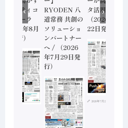
安全に動かす
ー】
ーが挑むデー
セーフティコ
RYODEN 八
タ活用 など
ントローラ
道常務 共創の
（2026年7月
（2026年8月
ソリューショ
22日発行）
5日発行）
ンパートナー
へ / （2026
年7月29日発
行）
2026年7月21日
2026年8月4日