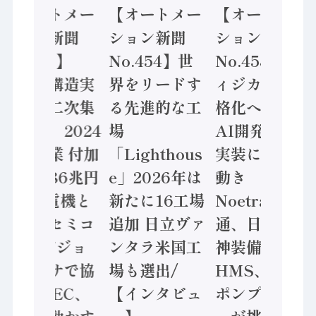
【オートメー
【オートメー
【オートメー
ション新聞
ション新聞
ション新聞
No.455】
No.454】世
No.453】フ
「経済構造実
界をリードす
ィジカルAI本
態調査二次集
る先進的な工
格化へ 国産
計結果」2024
場
AI開発や社会
年製造業 付加
「Lighthous
実装に活発な
価値額86兆円
e」2026年は
動き
/ 三菱電機と
新たに16工場
Noetra、富士
ソニーセミコ
追加 日立ヴァ
通、日立 / 兵
ン AIビジョ
ンタラ米国工
神装備 ×
ンセンサで協
場も選出/
HMS、老舗
業 / IDEC、
【インタビュ
ポンプメーカ