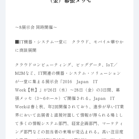
（金）幕張メッセ
〜8展示会 同時開催〜
■IT機器・システム一堂に クラウド、モバイル華やか
に商談展開
クラウドコンピューティング、ビッグデータ、IoT／
M2Mなど、IT関連の機器・システム・ソリューション
が一堂に集まる展示会「2016 Japan IT
Week【秋】」が26日（水）～28日（金）の3日間、幕
張メッセ（3～6ホール）で開催される。Japan IT
Weekは春と秋、年2回開催されており、進歩が早いIT業
界において出展者と直接対面して情報が得られる場とし
て多くの情報システム部門、経営企画部門、マーケティ
ング部門などの担当者の来場が見込まれる。高い注目度