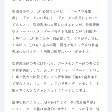
製造現場のIoT化に必要なものは、『データの発生
源』、『データの収集法』、『データの利用法』の3つ
であるとし、製造現場に立脚したオムロンが、最新技術
やグローバルスタンダード技術を活用しながら制御進化
と共にIoT化に取り組み、商品化している内容や、自社
工場のIoT化の取り組み事例、同社が考える今後の製造
現場におけるデータ活用の展望について紹介する。
製造現場側の視点以外にも、データセンター側の視点で
の特別講演として、26日にはさくらインターネットの田
中邦裕代表取締役社長による特別講演「第4次産業革命
で変わるコンピューティングの世界～データセンターを
取り巻く大きなチャンスとリスク～」にも注目。
田中社長によると、AIやIoTによる「第4次産業革命」
により、データ量は爆発的に増大し、データの保存・処