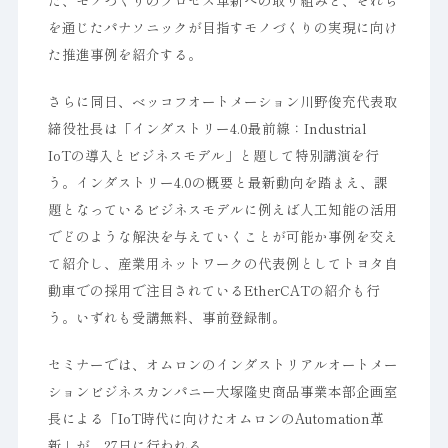
た、モノづくりのプロセス革新への取り組みと、それら
を通じたパナソニックが目指すモノづくりの実現に向け
た推進事例を紹介する。
さらに同日、ベッコフオートメーション川野俊充代表取
締役社長は「インダストリー4.0最前線：Industrial
IoTの導入とビジネスモデル」と題して特別講演を行
う。インダストリー4.0の概要と最新動向を踏まえ、課
題となっているビジネスモデルに例えば人工知能の活用
でどのような解決を与えていくことが可能か事例を交え
て紹介し、産業用ネットワークの代表例としてトヨタ自
動車での採用で注目されているEtherCATの紹介も行
う。いずれも受講無料、事前登録制。
セミナーでは、オムロンのインダストリアルオートメー
ションビジネスカンパニー大塚隆史商品事業本部企画室
長による「IoT時代に向けたオムロンのAutomation革
新」が、27日に行われる。