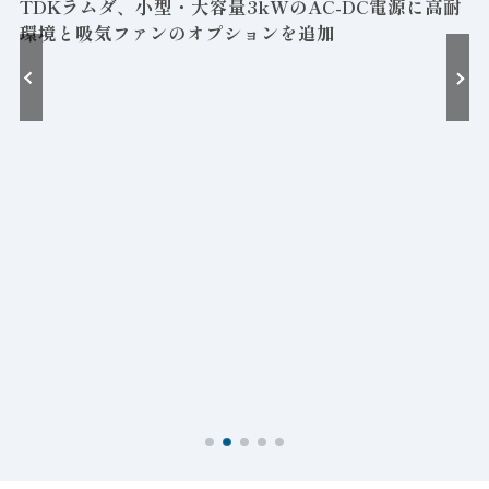
容量3kWのAC-DC電源に高耐
オプションを追加
2026年8月7日
住友重機械、技術報告書「
環境・エネルギー技術特