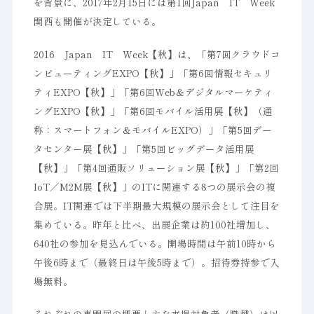
を背景に、2017年2月15日には第1回Japan IT Week
関西も開催が決定している。
2016 Japan IT Week【秋】は、「第7回クラウドコ
ンピューティングEXPO【秋】」「第6回情報セキュリ
ティEXPO【秋】」「第6回Web＆デジタルマーケティ
ングEXPO【秋】」「第6回モバイル活用展【秋】（通
称：スマートフォン＆モバイルEXPO）」「第5回デー
タセンター展【秋】」「第5回ビッグデータ活用展
【秋】」「第4回通販ソリューション展【秋】」「第2回
IoT／M2M展【秋】」のITに関連する8つの展示会の複
合展。IT関連では下半期最大規模の展示会として注目を
集めている。昨年と比べ、出展企業は約100社増加し、
640社の参加を見込んでいる。開場時間は午前10時から
午後6時まで（最終日は午後5時まで）。招待券持参で入
場無料。