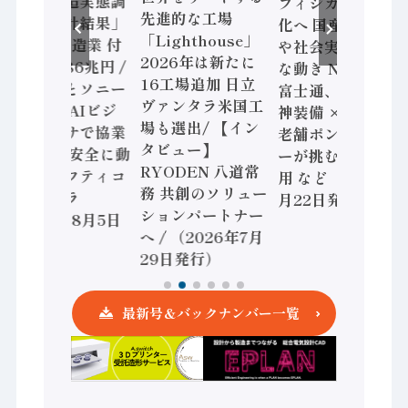
造実態調
フィジカルAI本格
ロックウ
先進的な工場
計結果」
化へ 国産AI開発
マートマ
「Lighthouse」
造業 付
や社会実装に活発
クチャリ
2026年は新たに
6兆円 /
な動き Noetra、
書2026
16工場追加 日立
とソニー
富士通、日立 / 兵
はスピー
ヴァンタラ米国工
AIビジ
神装備 × HMS、
題 / パ
場も選出/ 【イン
サで協業
老舗ポンプメーカ
インダス
タビュー】
、安全に動
ーが挑むデータ活
モーショ
RYODEN 八道常
フティコ
用 など（2026年7
化 / オ
務 共創のソリュー
ラ
月22日発行）
安全設計
ションパートナー
8月5日
（2026
へ / （2026年7月
発行）
29日発行）
最新号＆バックナンバー一覧