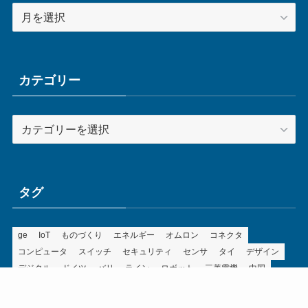
ア
ー
カ
イ
ブ
カテゴリー
カ
テ
ゴ
リ
ー
タグ
ge
IoT
ものづくり
エネルギー
オムロン
コネクタ
コンピュータ
スイッチ
セキュリティ
センサ
タイ
デザイン
デジタル
ドイツ
バリ
ライン
ロボット
三菱電機
中国
企業
制御機器
制御盤
効率化
動向
半導体
安全
展示会
採用
接続
搬送
改善
機械
液晶
温度
無線
物流