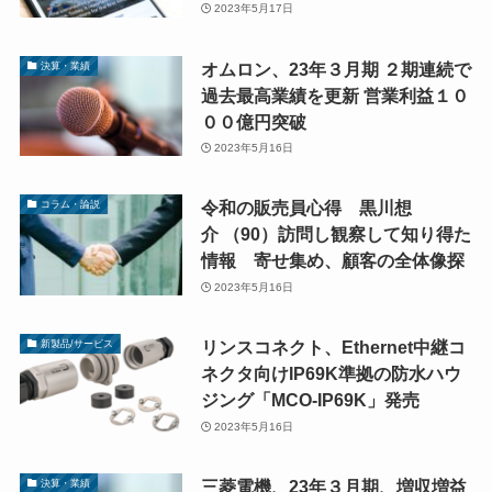
2023年5月17日
オムロン、23年３月期 ２期連続で
決算・業績
過去最高業績を更新 営業利益１０
００億円突破
2023年5月16日
令和の販売員心得 黒川想
コラム・論説
介 （90）訪問し観察して知り得た
情報 寄せ集め、顧客の全体像探
2023年5月16日
リンスコネクト、Ethernet中継コ
新製品/サービス
ネクタ向けIP69K準拠の防水ハウ
ジング「MCO-IP69K」発売
2023年5月16日
三菱電機、23年３月期、増収増益
決算・業績