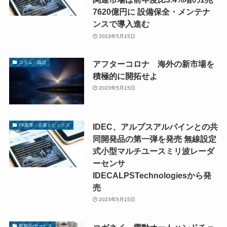
7620億円に 設備保全・メンテナ
ンスで導入進む
2023年5月15日
アフターコロナ 海外の新市場を
コラム・論説
積極的に開拓せよ
2023年5月15日
IDEC、アルプスアルパインとの共
FA業界・企業トピックス
同開発品の第一弾を発売 無線設定
式小型マルチユースミリ波レーダ
ーセンサ
IDECALPSTechnologiesから発
売
2023年5月15日
新製品/サービス