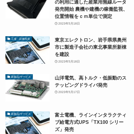
の利用に適した産業用無線ルータ
発売開始 農機や建機の稼働監視、
位置情報をｃｍ単位で測定
2023年5月18日
東京エレクトロン、岩手県県奥州
工場・設備投資
市に製造子会社の東北事業所新棟
を建設
2023年5月18日
山洋電気、高トルク・低振動のス
新製品/サービス
テッピングドライバ発売
2023年5月17日
富士電機、ラインインタラクティ
新製品/サービス
ブ給電方式UPS「TX100 シリー
ズ」発売