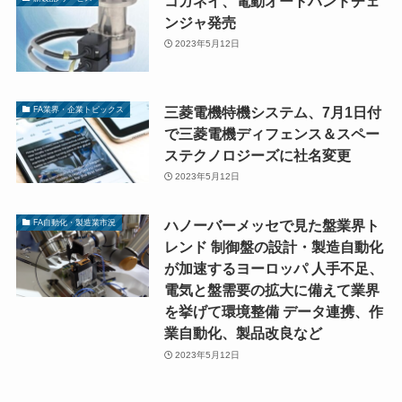
コガネイ、電動オートハンドチェ
ンジャ発売
2023年5月12日
三菱電機特機システム、7月1日付
FA業界・企業トピックス
で三菱電機ディフェンス＆スペー
ステクノロジーズに社名変更
2023年5月12日
ハノーバーメッセで見た盤業界ト
FA自動化・製造業市況
レンド 制御盤の設計・製造自動化
が加速するヨーロッパ 人手不足、
電気と盤需要の拡大に備えて業界
を挙げて環境整備 データ連携、作
業自動化、製品改良など
2023年5月12日