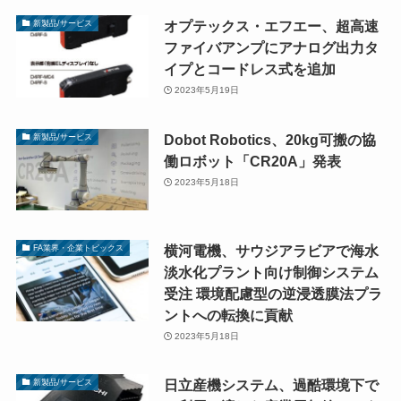
オプテックス・エフエー、超高速
新製品/サービス
ファイバアンプにアナログ出力タ
イプとコードレス式を追加
2023年5月19日
Dobot Robotics、20kg可搬の協
新製品/サービス
働ロボット「CR20A」発表
2023年5月18日
横河電機、サウジアラビアで海水
FA業界・企業トピックス
淡水化プラント向け制御システム
受注 環境配慮型の逆浸透膜法プラ
ントへの転換に貢献
2023年5月18日
日立産機システム、過酷環境下で
新製品/サービス