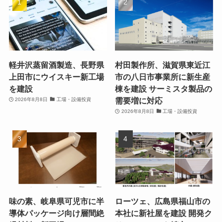
軽井沢蒸留酒製造、長野県
村田製作所、滋賀県東近江
上田市にウイスキー新工場
市の八日市事業所に新生産
を建設
棟を建設 サーミスタ製品の
需要増に対応
2026年8月8日
工場・設備投資
2026年8月8日
工場・設備投資
味の素、岐阜県可児市に半
ローツェ、広島県福山市の
導体パッケージ向け層間絶
本社に新社屋を建設 開発ク