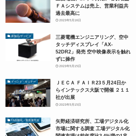
ＦＡシステムは売上、営業利益共
過去最高に
2023年5月16日
三菱電機エンジニアリング、空中
新製品/サービス
タッチディスプレイ「AX-
52DR2」発売 空中映像表示を触れ
ずに操作
2023年5月15日
ＪＥＣＡ ＦＡＩＲ23５月24日か
イベント・セミナー
らインテックス大阪で開催 ２１１
社が出展
2023年5月15日
矢野経済研究所、工場デジタル化
FA自動化・製造業市況
市場に関する調査 工場デジタル化
関連市場は前年度比3.4%増の1兆