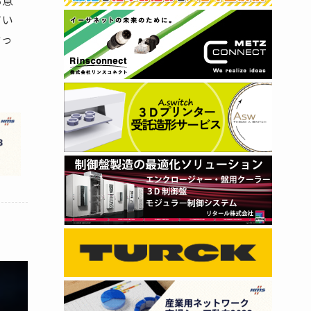
る意
てい
せっ