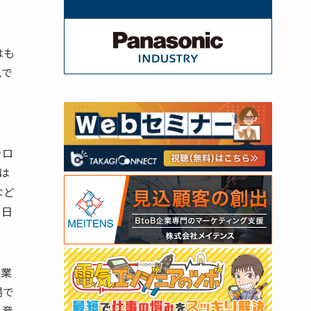
はも
肌で
ーロ
は
など
、日
企業
場で