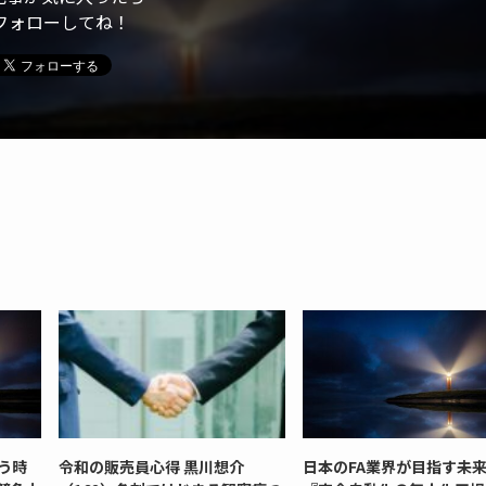
フォローしてね！
う時
令和の販売員心得 黒川想介
日本のFA業界が目指す未