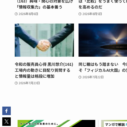
（163）興味・関心の対象を広げ
は「比較」をうまく使って
「情報収集力」の基本養う
を高めるのだ
2026年8月6日
2026年8月5日
令和の販売員心得 黒川想介(161)
同じ轍はもう踏まない 今
工場内の動きに目配り質問する
そ「フィジカルAI大国」の
と情報量は格段に増加
2026年7月22日
2026年7月23日