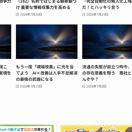
競争力
（162）名刺ではじまる観察癖つ
『完全自動化の無人化工場
け 重要な情報収集力を高める
だ！とハッキリ言う
2026年7月30日
2026年7月29日
度こ
もう一度「現場改善」に光を当
流通の失態が目立つ昨今、
実現を
てよう AI×改善は人手不足解消
の存在意義を問う 商社と
の最強の武器になる
んぞや？
2026年7月15日
2026年7月8日