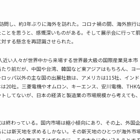
訪問し、約3年ぶりに海外を訪れた。コロナ禍の間、海外旅行
たことを思うと、感慨深いものがある。そして展示会に行って
に対する懸念を再認識させられた。
0万人近い人々が世界中から来場する世界最大級の国際産業見本市
当たり前だが、中国や台湾、韓国など東アジアはもちろん、ヨ
ロッパ以外の主な国の出展社数は、アメリカは115社、インド
日本は20社。三菱電機やオムロン、キーエンス、安川電機、THK
ントしてないが、日本の経済と製造業の市場規模から考えても
代は終わっている。国内市場は縮小傾向にあり、その上、外国
るには新天地を求めるしかない。その新天地のひとつが海外市