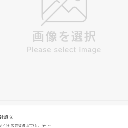
社設立
股イ分(広東省沸山市)と、産……