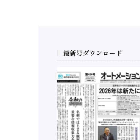
最新号ダウンロード
構造実態調査二次集
/ 三菱電機とソニー
C、安全に動かすセ
行）