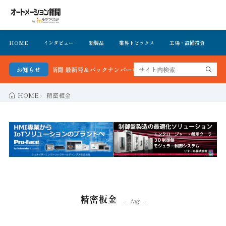
HOME
インタビュー
新製品
業界トピックス
工場・設備投資
イ
ン新聞 最新号＆バックナンバーを無料で公開中 詳細はこちら
お知らせ
HOME
精密板金
精密板金
tag