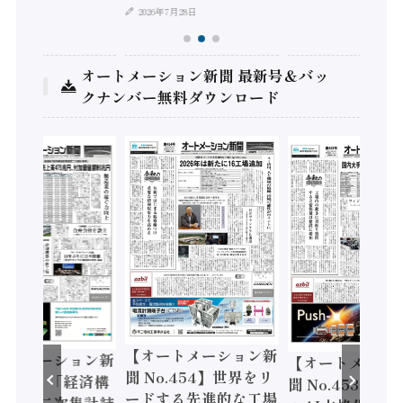
2026年7月28日
オートメーション新聞 最新号＆バッ
クナンバー無料ダウンロード
【オートメーション新
ートメーション新
【オートメーシ
聞 No.454】世界をリ
o.455】「経済構
聞 No.453】フ
ードする先進的な工場