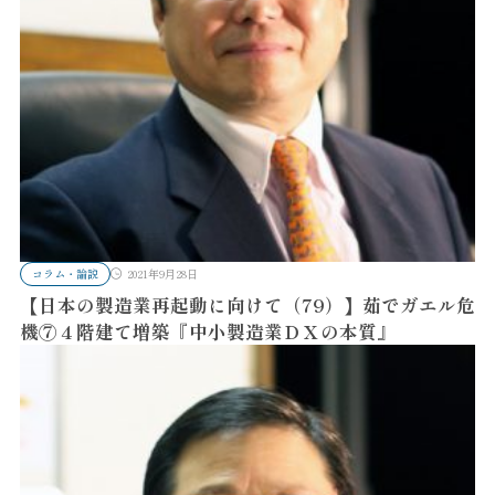
コラム・論説
2021年9月28日
【日本の製造業再起動に向けて（79）】茹でガエル危
機⑦４階建て増築『中小製造業ＤＸの本質』