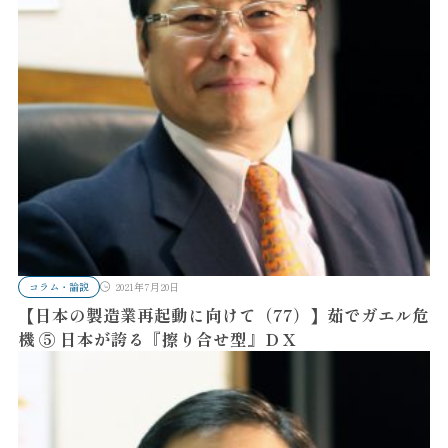
コラム・論説
2021年7月20日
【日本の製造業再起動に向けて（77）】茹でガエル危
機 ⑤ 日本が誇る『擦り合せ型』ＤＸ