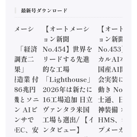
最新号ダウンロード
オートメーシ
【オートメーシ
【オートメ
ン新聞
ョン新聞
ョン新聞
.455】「経済
No.454】世界を
No.453】
造実態調査二
リードする先進
カルAI本格
集計結果」
的な工場
国産AI開発
24年製造業 付
「Lighthouse」
会実装に活
値額86兆円
2026年は新たに
動き Noetr
三菱電機とソニ
16工場追加 日立
士通、日立 /
ミコン AIビ
ヴァンタラ米国
神装備 ×
ョンセンサで
工場も選出/ 【イ
HMS、老舗
 / IDEC、安
ンタビュー】
プメーカー