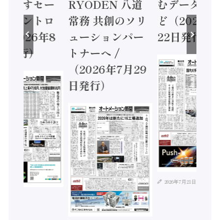
に動かすセー
RYODEN 八道
むデータ活用
ティコントロ
常務 共創のソリ
ど（2026年
（2026年8
ューションパー
22日発行）
日発行）
トナーへ /
（2026年7月29
日発行）
2026年7月21日
年8月4日