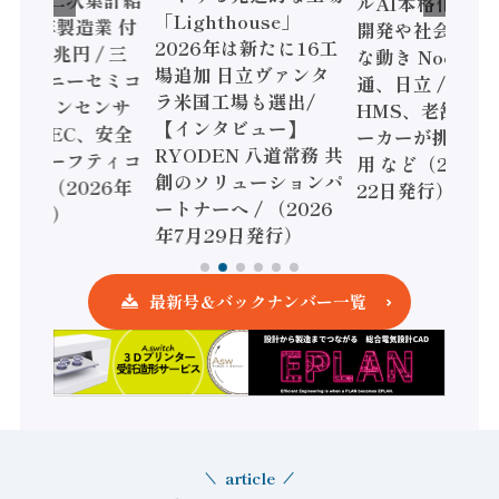
態調査二次集計結
ルAI本格化へ 国
「Lighthouse」
024年製造業 付
開発や社会実装
2026年は新たに16工
額86兆円 / 三
な動き Noetra
場追加 日立ヴァンタ
機とソニーセミコ
通、日立 / 兵神
ラ米国工場も選出/
AIビジョンセンサ
HMS、老舗ポン
【インタビュー】
 / IDEC、安全
ーカーが挑むデ
RYODEN 八道常務 共
かすセーフティコ
用 など（2026
創のソリューションパ
ローラ（2026年
22日発行）
ートナーへ / （2026
5日発行）
年7月29日発行）
最新号＆バックナンバー一覧
article