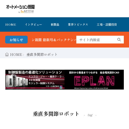
HOME
インタビュー
新製品
業界トピックス
工場・設備投資
イ
ートメーション新聞 最新号＆バックナンバーを無料で公開中 詳細はこちら
お知らせ
HOME
垂直多関節ロボット
垂直多関節ロボット
tag