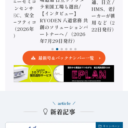
機とソニーセミコ
通、日立 / 兵神
ラ米国工場も選出/
AIビジョンセンサ
HMS、老舗ポン
【インタビュー】
 / IDEC、安全
ーカーが挑むデ
RYODEN 八道常務 共
かすセーフティコ
用 など（2026
創のソリューションパ
ローラ（2026年
22日発行）
ートナーへ / （2026
5日発行）
年7月29日発行）
最新号＆バックナンバー一覧
article
新着記事
キャンペーン