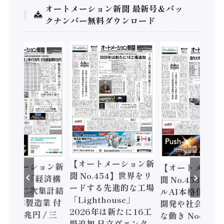
オートメーション新聞 最新号＆バッ
クナンバー無料ダウンロード
【オートメーション新
ートメーション新
【オートメーシ
聞 No.454】世界をリ
o.455】「経済構
聞 No.453】フ
ードする先進的な工場
態調査二次集計結
ルAI本格化へ 国
「Lighthouse」
024年製造業 付
開発や社会実装
2026年は新たに16工
額86兆円 / 三
な動き Noetra
場追加 日立ヴァンタ