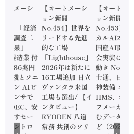
オートメーシ
【オートメーシ
【オートメ
ン新聞
ョン新聞
ョン新聞
.455】「経済
No.454】世界を
No.453】
造実態調査二
リードする先進
カルAI本格
集計結果」
的な工場
国産AI開発
24年製造業 付
「Lighthouse」
会実装に活
値額86兆円
2026年は新たに
動き Noetr
三菱電機とソニ
16工場追加 日立
士通、日立 /
ミコン AIビ
ヴァンタラ米国
神装備 ×
ョンセンサで
工場も選出/ 【イ
HMS、老舗
 / IDEC、安
ンタビュー】
プメーカー
に動かすセー
RYODEN 八道
むデータ活用
ティコントロ
常務 共創のソリ
ど（2026年