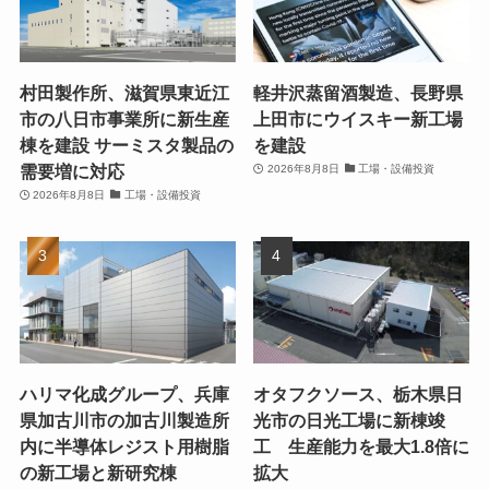
村田製作所、滋賀県東近江
軽井沢蒸留酒製造、長野県
市の八日市事業所に新生産
上田市にウイスキー新工場
棟を建設 サーミスタ製品の
を建設
需要増に対応
2026年8月8日
工場・設備投資
2026年8月8日
工場・設備投資
ハリマ化成グループ、兵庫
オタフクソース、栃木県日
県加古川市の加古川製造所
光市の日光工場に新棟竣
内に半導体レジスト用樹脂
工 生産能力を最大1.8倍に
の新工場と新研究棟
拡大