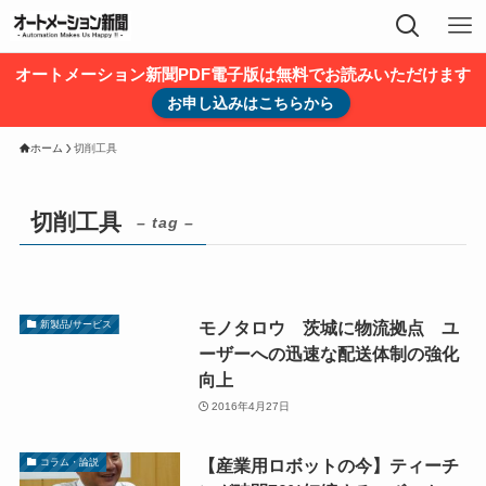
オートメーション新聞PDF電子版は無料でお読みいただけます
お申し込みはこちらから
ホーム
切削工具
切削工具
– tag –
モノタロウ 茨城に物流拠点 ユ
新製品/サービス
ーザーへの迅速な配送体制の強化
向上
2016年4月27日
【産業用ロボットの今】ティーチ
コラム・論説