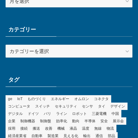
ー
カ
イ
ブ
カテゴリー
カ
テ
ゴ
リ
ー
タグ
ge
IoT
ものづくり
エネルギー
オムロン
コネクタ
コンピュータ
スイッチ
セキュリティ
センサ
タイ
デザイン
デジタル
ドイツ
バリ
ライン
ロボット
三菱電機
中国
企業
制御機器
制御盤
効率化
動向
半導体
安全
展示会
採用
接続
搬送
改善
機械
液晶
温度
無線
物流
経済産業省
自動車
製造業
見える化
輸出
通信
部品