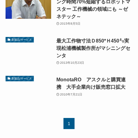
ング時間70%短縮するロボットマ
スター 工作機械の領域にも ～ゼ
ネテック～
2015年8月5日
最大工作物寸法Ｄ850*Ｈ450㍉実
新製品/サービス
現松浦機械製作所がマシニングセ
ンタ
2013年10月23日
MonotaRO アスクルと購買連
新製品/サービス
携 大手企業向け販売窓口拡大
2010年7月21日
1