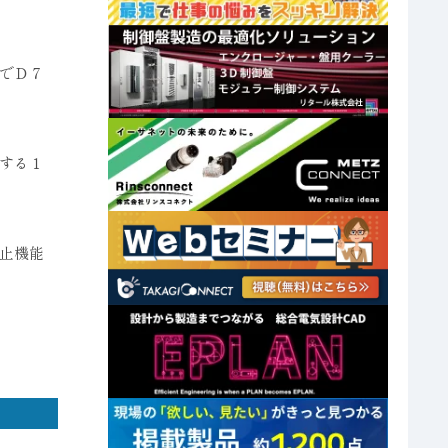
でＤ７
する１
止機能