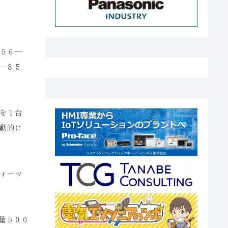
タ
５６―
―８５
を１台
動的に
ォーマ
量５００