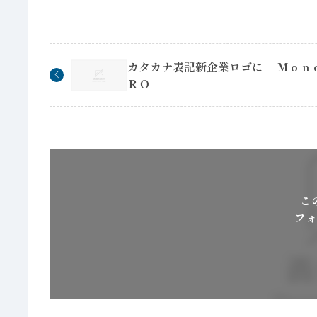
カタカナ表記新企業ロゴに Ｍｏｎ
ＲＯ
こ
フォ