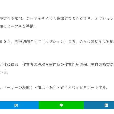
作業性を確保。テーブルサイズも標準でＤ５００ミリ、オプション
類のテーブルを準備。
０００、高速切削タイプ（オプション）２万、さらに重切削に対応
近性に優れ、作業者の段取り操作時の作業性を確保。独自の衝突防
いる。
。ユーザーの段取り・加工・保守・省エネなどをサポートする。