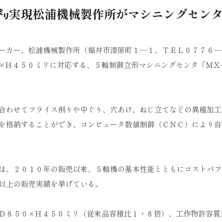
50㍉実現松浦機械製作所がマシニングセン
ーカー、松浦機械製作所（福井市漆原町１―１、ＴＥＬ０７７６―
×Ｈ４５０ミリに対応する、５軸制御立形マシニングセンタ「ＭＸ
合わせてフライス削りや中ぐり、穴あけ、ねじ立てなどの異種加工
を格納することができ、コンピュータ数値制御（ＣＮＣ）により自
は、２０１０年の販売以来、５軸機の基本性能とともにコストパフ
以上の販売実績を挙げている。
Ｄ８５０×Ｈ４５０ミリ（従来品容積比１・８倍）、工作物許容質