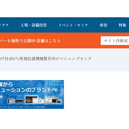
ックス
工場・設備投資
イベント・セミナ
市況
特集
細はこちら
50*Ｈ450㍉実現松浦機械製作所がマシニングセンタ