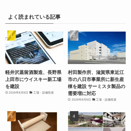
よく読まれている記事
軽井沢蒸留酒製造、長野県
村田製作所、滋賀県東近江
上田市にウイスキー新工場
市の八日市事業所に新生産
を建設
棟を建設 サーミスタ製品の
需要増に対応
2026年8月8日
工場・設備投資
2026年8月8日
工場・設備投資