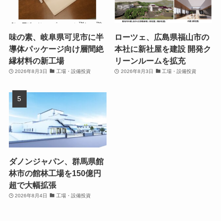
味の素、岐阜県可児市に半
ローツェ、広島県福山市の
導体パッケージ向け層間絶
本社に新社屋を建設 開発ク
縁材料の新工場
リーンルームを拡充
2026年8月3日
工場・設備投資
2026年8月3日
工場・設備投資
ダノンジャパン、群馬県館
林市の館林工場を150億円
超で大幅拡張
2026年8月4日
工場・設備投資