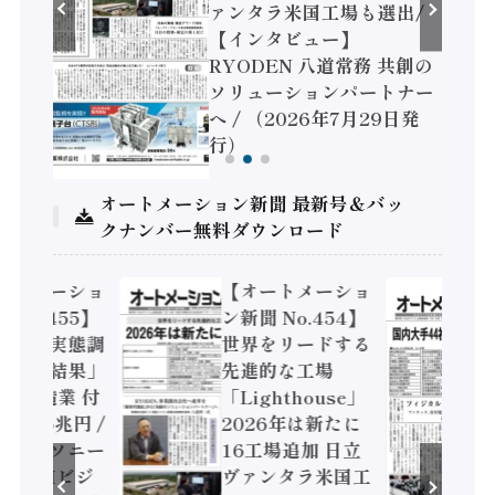
 /
ァンタラ米国工場も選出/
セー
【インタビュー】
RYODEN 八道常務 共創の
）
ソリューションパートナー
へ / （2026年7月29日発
行）
オートメーション新聞 最新号＆バッ
クナンバー無料ダウンロード
ートメーショ
【オートメーショ
 No.455】
ン新聞 No.454】
済構造実態調
世界をリードする
次集計結果」
先進的な工場
4年製造業 付
「Lighthouse」
値額86兆円 /
2026年は新たに
電機とソニー
16工場追加 日立
コン AIビジ
ヴァンタラ米国工