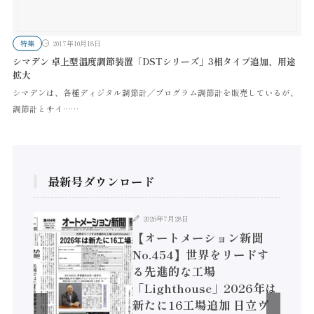
特集
2017年10月18日
シマデン 卓上型温度調節装置「DSTシリーズ」3相タイプ追加、用途
拡大
シマデンは、各種ディジタル調節計／プログラム調節計を販売しているが、
調節計とサイ……
最新号ダウンロード
2026年7月28日
聞
【オートメーション新聞
実態調
No.454】世界をリードす
4年
る先進的な工場
円 /
「Lighthouse」2026年は
コン
新たに16工場追加 日立ヴ