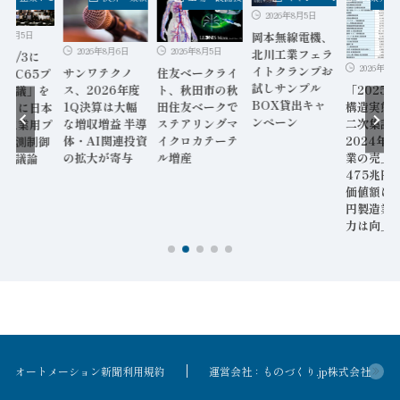
2026年8月5日
6年8月5日
岡本無線電機、
2026年8月5日
2026年8月6日
北川工業フェラ
9～7/3に
2026年8月
イトクランプお
住友ベークライ
サンワテクノ
C TC65プ
試しサンプル
「2025
ト、秋田市の秋
ス、2026年度
リ会議」を
BOX貸出キャ
構造実態
田住友ベークで
1Q決算は大幅
年ぶりに日本
ンペーン
二次集計
ステアリングマ
な増収増益 半導
催 工業用プ
2024年
イクロカテーテ
体・AI関連投資
ス計測制御
業の売上
ル増産
の拡大が寄与
格を議論
475兆円
価値額は8
円製造業
力は向上
オートメーション新聞利用規約
運営会社：ものづくり.jp株式会社