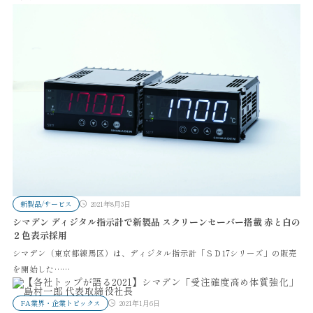
新製品/サービス
2021年8月3日
シマデン ディジタル指示計で新製品 スクリーンセーバー搭載 赤と白の
２色表示採用
シマデン（東京都練馬区）は、ディジタル指示計「ＳＤ17シリーズ」の販売
を開始した……
FA業界・企業トピックス
2021年1月6日