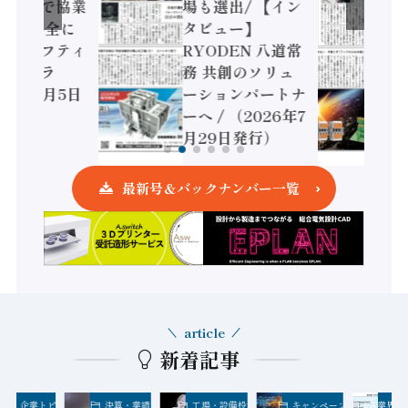
センサで協業
場も選出/ 【イン
DEC、安全に
タビュー】
すセーフティ
RYODEN 八道常
トローラ
務 共創のソリュ
26年8月5日
ーションパートナ
）
ーへ / （2026年7
月29日発行）
最新号＆バックナンバー一覧
article
新着記事
業界・企業トピックス
決算・業績
工場・設備投資
キャンペーン
FA業界・