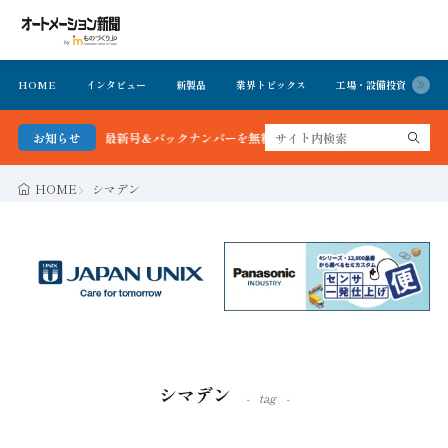
HOME
インタビュー
新製品
業界トピックス
工場・設備投資
イ
聞 最新号＆バックナンバーを無料で公開中 詳細はこちら
お知らせ
HOME
シマデン
シマデン
tag