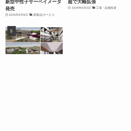
新型中性子サーベイメータ
超で大幅拡張
発売
2026年8月4日
工場・設備投資
2026年8月6日
新製品/サービス
ローツェ、広島県福山市の
本社に新社屋を建設 開発ク
リーンルームを拡充
2026年8月3日
工場・設備投資
オートメーション新聞利用規約
運営会社：ものづくり.jp株式会社
特定商取引に関する表記
お問い合わせ