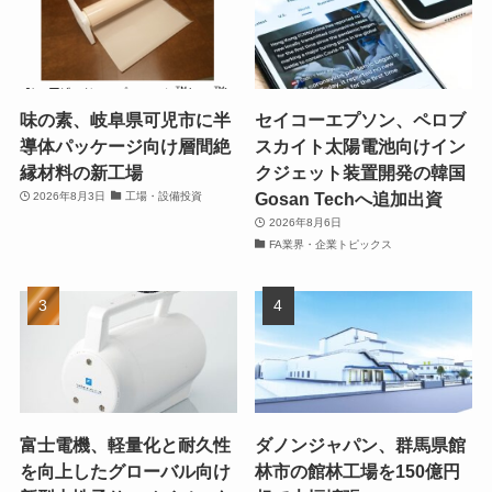
味の素、岐阜県可児市に半
セイコーエプソン、ペロブ
導体パッケージ向け層間絶
スカイト太陽電池向けイン
縁材料の新工場
クジェット装置開発の韓国
Gosan Techへ追加出資
2026年8月3日
工場・設備投資
2026年8月6日
FA業界・企業トピックス
富士電機、軽量化と耐久性
ダノンジャパン、群馬県館
を向上したグローバル向け
林市の館林工場を150億円