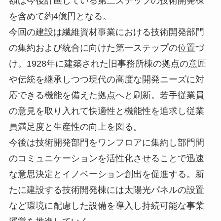
額は今後計画している第二ステップの技術開発棟
を含めて約4億円となる。
今回の建設は繊維資材事業における技術開発部門
の集約および統合に向けた第一ステップの位置づ
け。1928年に建築された旧事務所棟の拠点の意匠
や伝統を継承しつつ現代の高度な開発ニーズに対
応できる機能を備えた拠点へと刷新。若手従業員
の意見を取り入れて快適性と機能性を追求し従業
員満足度と生産性の向上を図る。
今後は技術開発部門をワンフロアに集約し部門間
のコミュニケーションを活性化させることで迅速
な意思決定とイノベーション創出を促進する。新
たに建設する技術開発棟には太陽光パネルの設置
など環境に配慮した設備を導入し持続可能な事業