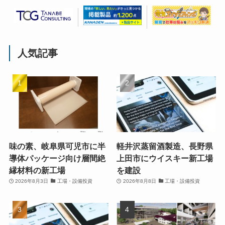
人気記事
味の素、岐阜県可児市に半
軽井沢蒸留酒製造、長野県
導体パッケージ向け層間絶
上田市にウイスキー新工場
縁材料の新工場
を建設
2026年8月3日
工場・設備投資
2026年8月8日
工場・設備投資