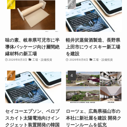
味の素、岐阜県可児市に半
軽井沢蒸留酒製造、長野県
導体パッケージ向け層間絶
上田市にウイスキー新工場
縁材料の新工場
を建設
2026年8月3日
工場・設備投資
2026年8月8日
工場・設備投資
セイコーエプソン、ペロブ
ローツェ、広島県福山市の
スカイト太陽電池向けイン
本社に新社屋を建設 開発ク
クジェット装置開発の韓国
リーンルームを拡充