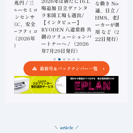
2026年は新たに16工
額86兆円 / 三
な動き Noetra
場追加 日立ヴァンタ
機とソニーセミコ
通、日立 / 兵神
ラ米国工場も選出/
AIビジョンセンサ
HMS、老舗ポン
【インタビュー】
 / IDEC、安全
ーカーが挑むデ
RYODEN 八道常務 共
かすセーフティコ
用 など（2026
創のソリューションパ
ローラ（2026年
22日発行）
ートナーへ / （2026
5日発行）
年7月29日発行）
最新号＆バックナンバー一覧
article