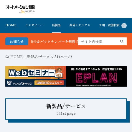
HOME
インタビュー
新製品
業界トピックス
工場・設備投資
イ
新聞 最新号＆バックナンバーを無料で公開中 詳細はこちら
お知らせ
HOME
新製品/サービス(541ページ)
新製品/サービス
541st page