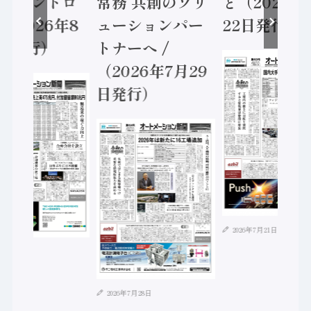
ティコントロ
常務 共創のソリ
ど（2026年
（2026年8
ューションパー
22日発行）
日発行）
トナーへ /
（2026年7月29
日発行）
2026年7月21日
年8月4日
2026年7月28日