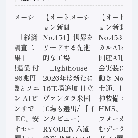
オートメーシ
【オートメーシ
【オートメ
ン新聞
ョン新聞
ョン新聞
.455】「経済
No.454】世界を
No.453】
造実態調査二
リードする先進
カルAI本格
集計結果」
的な工場
国産AI開発
24年製造業 付
「Lighthouse」
会実装に活
値額86兆円
2026年は新たに
動き Noetr
三菱電機とソニ
16工場追加 日立
士通、日立 /
ミコン AIビ
ヴァンタラ米国
神装備 ×
ョンセンサで
工場も選出/ 【イ
HMS、老舗
 / IDEC、安
ンタビュー】
プメーカー
に動かすセー
RYODEN 八道
むデータ活用