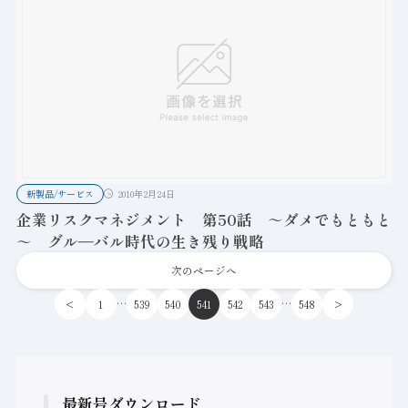
新製品/サービス
2010年2月24日
企業リスクマネジメント 第50話 ～ダメでもともと
～ グル―バル時代の生き残り戦略
次のページへ
…
…
<
1
539
540
541
542
543
548
>
最新号ダウンロード