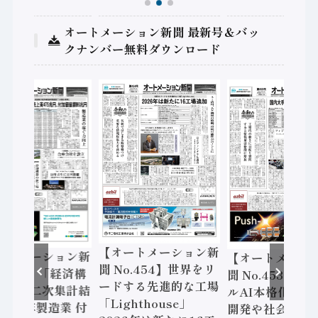
オートメーション新聞 最新号＆バッ
クナンバー無料ダウンロード
【オートメーション新
ートメーション新
【オートメーシ
聞 No.454】世界をリ
o.455】「経済構
聞 No.453】フ
ードする先進的な工場
態調査二次集計結
ルAI本格化へ 国
「Lighthouse」
024年製造業 付
開発や社会実装