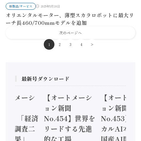
新製品/サービス
2025年5月18日
オリエンタルモーター、薄型スカラロボットに最大リ
ーチ長460/700mmモデルを追加
次のページへ
1
2
3
4
>
最新号ダウンロード
ーシ
【オートメーシ
【オートメーシ
ョン新聞
ョン新聞
「経済
No.454】世界を
No.453】フィジ
N
査二
リードする先進
カルAI本格化へ
」
的な工場
国産AI開発や社