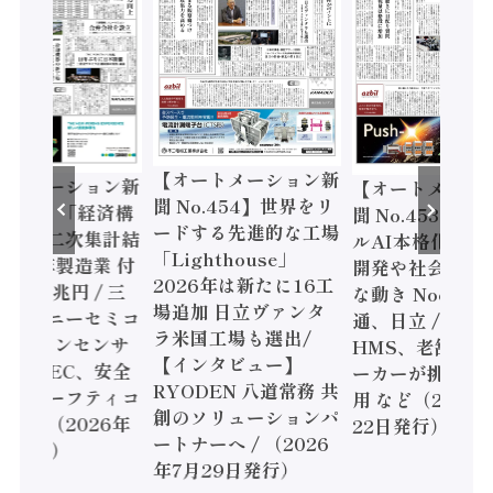
ートメーション新
【オートメーション新
【オートメーシ
o.454】世界をリ
聞 No.453】フィジカ
聞 No.452】ロ
する先進的な工場
ルAI本格化へ 国産AI
ェル「スマート
ghthouse」
開発や社会実装に活発
ファクチャリン
6年は新たに16工
な動き Noetra、富士
書2026」、日
加 日立ヴァンタ
通、日立 / 兵神装備 ×
ピード感に課題 /
国工場も選出/
HMS、老舗ポンプメ
ソニック インダ
ンタビュー】
ーカーが挑むデータ活
リー、モーショ
DEN 八道常務 共
用 など（2026年7月
強化 / オムロン
ソリューションパ
22日発行）
安全設計支援（2
ーへ / （2026
年7月15日発行
月29日発行）