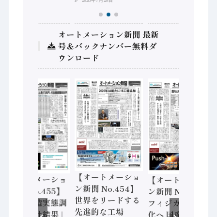
オートメーション新聞 最新
号＆バックナンバー無料ダ
ウンロード
【オートメーショ
【オートメーショ
【オートメーショ
ン新聞 No.454】
ン新聞 No.455】
ン新聞 No.453】
世界をリードする
「経済構造実態調
フィジカルAI本格
先進的な工場
査二次集計結果」
化へ 国産AI開発