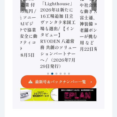
「Lighthouse」
2024年製造業 付
や社会実装に活発
2026年は新たに
加価値額86兆円 /
な動き Noetra、
16工場追加 日立
三菱電機とソニー
富士通、日立 / 兵
ヴァンタラ米国工
セミコン AIビジ
神装備 × HMS、
場も選出/ 【イン
ョンセンサで協業
老舗ポンプメーカ
タビュー】
/ IDEC、安全に動
ーが挑むデータ活
RYODEN 八道常
かすセーフティコ
用 など（2026年7
務 共創のソリュー
ントローラ
月22日発行）
ションパートナー
（2026年8月5日
へ / （2026年7月
発行）
29日発行）
最新号＆バックナンバー一覧