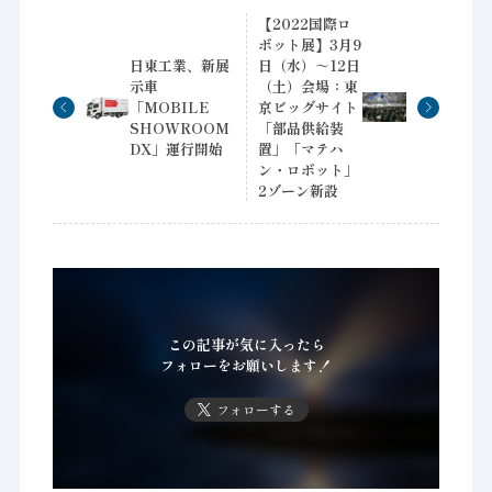
【2022国際ロ
ボット展】3月9
日東工業、新展
日（水）～12日
示車
（土）会場：東
「MOBILE
京ビッグサイト
SHOWROOM
「部品供給装
DX」運行開始
置」「マテハ
ン・ロボット」
2ゾーン新設
この記事が気に入ったら
フォローをお願いします！
フォローする