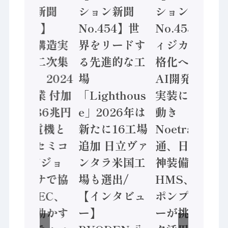
ション新聞
ション新聞
ション新聞
No.455】
No.454】世
No.453】フ
「経済構造実
界をリードす
ィジカルAI本
態調査二次集
る先進的な工
格化へ 国産
計結果」2024
場
AI開発や社会
年製造業 付加
「Lighthous
実装に活発な
価値額86兆円
e」2026年は
動き
/ 三菱電機と
新たに16工場
Noetra、富士
ソニーセミコ
追加 日立ヴァ
通、日立 / 兵
ン AIビジョ
ンタラ米国工
神装備 ×
ンセンサで協
場も選出/
HMS、老舗
業 / IDEC、
【インタビュ
ポンプメーカ
安全に動かす
ー】
ーが挑むデー