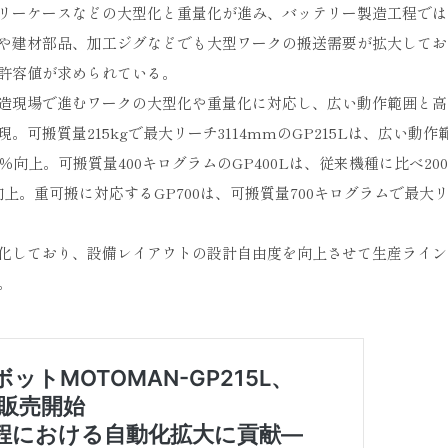
リーケースなどの大型化と重量化が進み、バッテリー製造工程では
や建材部品、加工ジグなどでも大型ワークの搬送需要が拡大してお
許容値が求められている。
造現場で進むワークの大型化や重量化に対応し、広い動作範囲と高
搬質量215kgで最大リーチ3114mmのGP215Lは、広い動作
向上。可搬質量400キログラムのGP400Lは、従来機種に比べ20
向上。重可搬に対応するGP700は、可搬質量700キログラムで最大
化しており、設備レイアウトの設計自由度を向上させて生産ライン
。