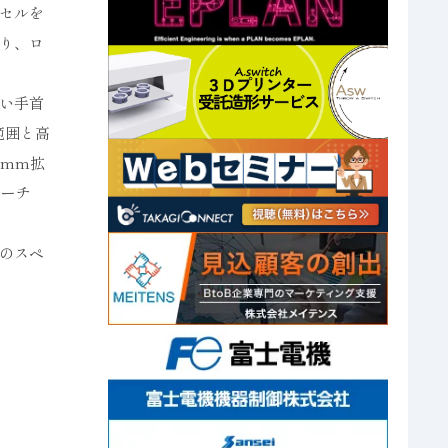
セルを
り、ロ
い手首
範囲と高
0mm拡
リーチ
のスペ