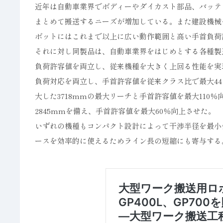
近年は自動車業界でボディーやダイカスト部品、バッテ
まとめて搬送するニーズが増加している。また建設機械
ボットにはこれまで以上に広い動作範囲と高い手首負荷
それに対し同製品は、自動車業界をはじめとする各種製
負荷許容値を両立し、従来機種を大きく上回る性能を実現。可
負荷対応を両立し、手首許容値を従来クラス比で最大44％
大した3718mmの最大リーチと手首許容値を最大110％
2845mmを備え、手首許容値を最大60％向上させた。
いずれの機種もコンパクト設計によって干渉半径を最小
ースを効率的に使えるためライン長の短縮にも寄与する