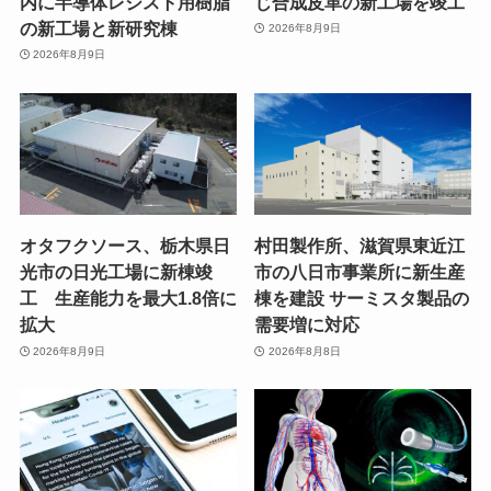
内に半導体レジスト用樹脂
じ合成皮革の新工場を竣工
の新工場と新研究棟
2026年8月9日
2026年8月9日
オタフクソース、栃木県日
村田製作所、滋賀県東近江
光市の日光工場に新棟竣
市の八日市事業所に新生産
工 生産能力を最大1.8倍に
棟を建設 サーミスタ製品の
拡大
需要増に対応
2026年8月9日
2026年8月8日