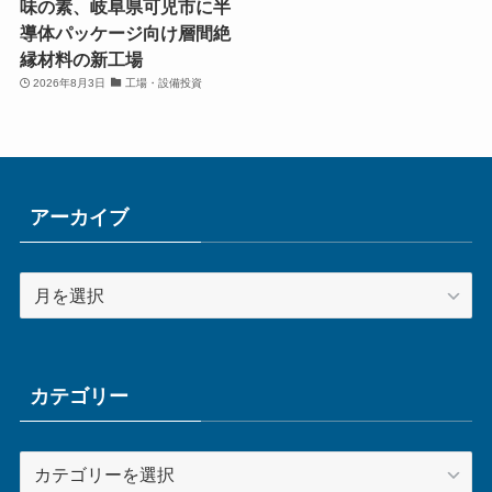
味の素、岐阜県可児市に半
導体パッケージ向け層間絶
縁材料の新工場
2026年8月3日
工場・設備投資
アーカイブ
ア
ー
カ
イ
ブ
カテゴリー
カ
テ