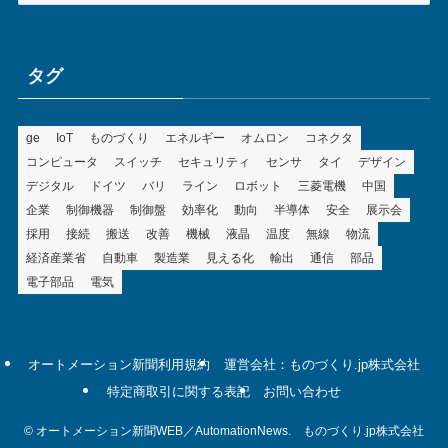
ゴ
リ
ー
タグ
ge
IoT
ものづくり
エネルギー
オムロン
コネクタ
コンピュータ
スイッチ
セキュリティ
センサ
タイ
デザイン
デジタル
ドイツ
バリ
ライン
ロボット
三菱電機
中国
企業
制御機器
制御盤
効率化
動向
半導体
安全
展示会
採用
接続
搬送
改善
機械
液晶
温度
無線
物流
経済産業省
自動車
製造業
見える化
輸出
通信
部品
電子部品
電気
オートメーション新聞利用規約
運営会社：ものづくり.jp株式会社
特定商取引に関する表記
お問い合わせ
©
オートメーション新聞WEB／AutomationNews. ものづくり.jp株式会社