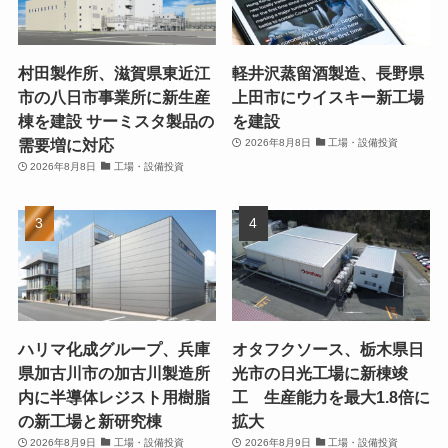
村田製作所、滋賀県東近江
軽井沢蒸留酒製造、長野県
市の八日市事業所に新生産
上田市にウイスキー新工場
棟を建設 サーミスタ製品の
を建設
需要増に対応
2026年8月8日
工場・設備投資
2026年8月8日
工場・設備投資
ハリマ化成グループ、兵庫
オタフクソース、栃木県日
県加古川市の加古川製造所
光市の日光工場に新棟竣
内に半導体レジスト用樹脂
工 生産能力を最大1.8倍に
の新工場と新研究棟
拡大
2026年8月9日
工場・設備投資
2026年8月9日
工場・設備投資