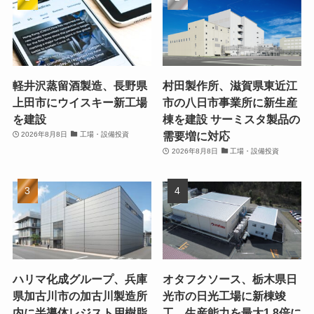
軽井沢蒸留酒製造、長野県
村田製作所、滋賀県東近江
上田市にウイスキー新工場
市の八日市事業所に新生産
を建設
棟を建設 サーミスタ製品の
需要増に対応
2026年8月8日
工場・設備投資
2026年8月8日
工場・設備投資
ハリマ化成グループ、兵庫
オタフクソース、栃木県日
県加古川市の加古川製造所
光市の日光工場に新棟竣
内に半導体レジスト用樹脂
工 生産能力を最大1.8倍に