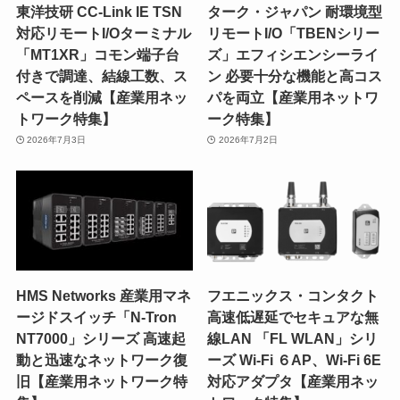
東洋技研 CC-Link IE TSN
ターク・ジャパン 耐環境型
対応リモートI/Oターミナル
リモートI/O「TBENシリー
「MT1XR」コモン端子台
ズ」エフィシエンシーライ
付きで調達、結線工数、ス
ン 必要十分な機能と高コス
ペースを削減【産業用ネッ
パを両立【産業用ネットワ
トワーク特集】
ーク特集】
2026年7月3日
2026年7月2日
HMS Networks 産業用マネ
フエニックス・コンタクト
ージドスイッチ「N-Tron
高速低遅延でセキュアな無
NT7000」シリーズ 高速起
線LAN 「FL WLAN」シリ
動と迅速なネットワーク復
ーズ Wi-Fi ６AP、Wi-Fi 6E
旧【産業用ネットワーク特
対応アダプタ【産業用ネッ