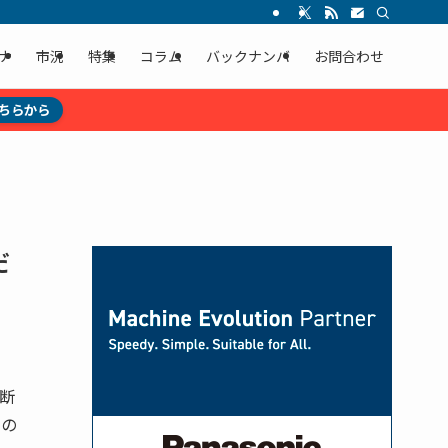
ナ
市況
特集
コラム
バックナンバ
お問合わせ
ちらから
だ
断
るの