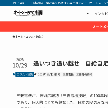
1975年創刊 日本のFA・製造業を応援する専門メディア | オートメーション新
インタビ
オートメ
ホーム
コラム・論説
2025
追いつき追い越せ 自給自
10/29
コラム・論説
2025年10月29日号
三菱電機
三菱電機技報
三菱電機が、技術広報誌「三菱電機技報」の100年
であり、個人的にとても興奮した。日本のFAのみな