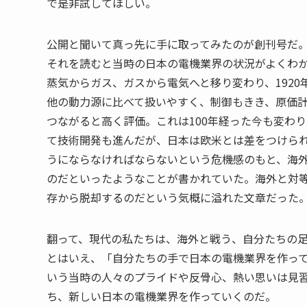
で是非試してほしい。
公開と聞いて真っ先に手に取ってみたのが創刊号だ
それを読むと当時の日本の電機業界の状況がよくわか
蒸気からガス、ガスから電気へと移り変わり、192
他の動力源に比べて扱いやすく、制御もきき、原価
つながると高く評価。これは100年経った今も変わ
て技術開発も進んだが、日本は欧米とは差をつけら
うにならなければならないという危機感のもと、海
のだといったようなことが書かれていた。海外と対
存から脱却するのだという気概に溢れた文章だった
翻って、現代の私たちは、海外と戦う、自分たちの
とはいえ、「自分たちの手で日本の電機業界を作っ
いう当時の人々のプライドや反骨心、熱い思いは見
ち、新しい日本の電機業界を作っていくのだ。