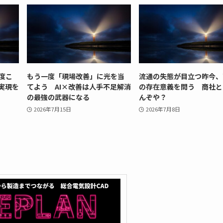
度こ
もう一度「現場改善」に光を当
流通の失態が目立つ昨今、
実現を
てよう AI×改善は人手不足解消
の存在意義を問う 商社と
の最強の武器になる
んぞや？
2026年7月15日
2026年7月8日