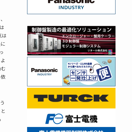
り、
は
気は
決に
っ
るよ
励む
外依
違う
」と
も