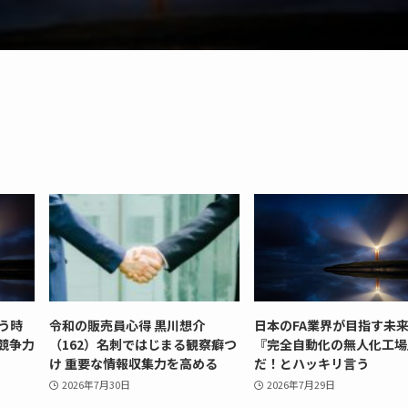
う時
令和の販売員心得 黒川想介
日本のFA業界が目指す未
競争力
（162）名刺ではじまる観察癖つ
『完全自動化の無人化工場
け 重要な情報収集力を高める
だ！とハッキリ言う
2026年7月30日
2026年7月29日