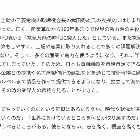
。当時の三菱電機の取締役会長の武田秀雄氏の挨拶文にはじま
った。曰く、産業革命から100年あまりで世界の動力源の主役
0年代頃から「電気万能の時代に突入した」としている。また電
計算もしやすく、工場や産業に取り入れることで多くの課題解
りない。そして、多くの産業で電力を使うようになり、それに伴
れてしまっていた。そのため、日本も電機機器を自給自足でき
外企業との提携や名古屋製作所の建設などを通じて技術習得に
等レベルまで製品を作って提供できるようになり、独立して海
。その時の業界人の矜持を見ることができた。
足でやっていくのだという気概はあるだろうか。時代や状況が
ていくのだ」「世界に負けているところを何とか取り戻すのだ
習うべきところがある。彼らにならい、志を高く、視座を高く