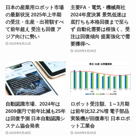
日本の産業用ロボット市場
主要FA・電気・機械商社
の最新状況 2025年上半期
2024年度決算 景気低迷は
の受注・生産・出荷額すべ
底打ちも本格回復まで至ら
て前年超え 受注も回復 ア
ず 自動化需要は根強く、受
ジア向けに勢い
注は回復傾向 提案強化で需
要獲得へ
2025年8月21日
2025年5月28日
自動認識市場、2024年は
ロボット受注額、1～3月期
2609億円で前年比減も25年
は前年比32.2%増 電子部品
は回復予測 日本自動認識シ
実装機が回復牽引 日本ロボ
ステム協会発表
ット工業会
2025年5月28日
2025年5月26日