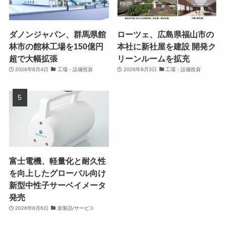
ダノンジャパン、群馬県館
ローツェ、広島県福山市の
林市の館林工場を150億円
本社に新社屋を建設 開発ク
超で大幅拡張
リーンルームを拡充
2026年8月4日
工場・設備投資
2026年8月3日
工場・設備投資
富士電機、軽量化と耐久性
を向上したグローバル向け
新型中性子サーベイメータ
発売
2026年8月6日
新製品/サービス