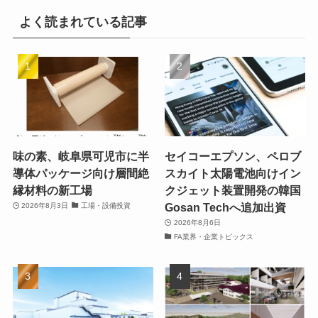
よく読まれている記事
味の素、岐阜県可児市に半
セイコーエプソン、ペロブ
導体パッケージ向け層間絶
スカイト太陽電池向けイン
縁材料の新工場
クジェット装置開発の韓国
Gosan Techへ追加出資
2026年8月3日
工場・設備投資
2026年8月6日
FA業界・企業トピックス