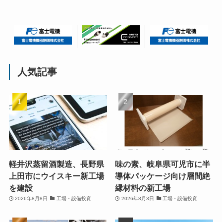
人気記事
軽井沢蒸留酒製造、長野県
味の素、岐阜県可児市に半
上田市にウイスキー新工場
導体パッケージ向け層間絶
を建設
縁材料の新工場
2026年8月8日
工場・設備投資
2026年8月3日
工場・設備投資