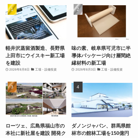
軽井沢蒸留酒製造、長野県
味の素、岐阜県可児市に半
上田市にウイスキー新工場
導体パッケージ向け層間絶
を建設
縁材料の新工場
2026年8月8日
工場・設備投資
2026年8月3日
工場・設備投資
ローツェ、広島県福山市の
ダノンジャパン、群馬県館
本社に新社屋を建設 開発ク
林市の館林工場を150億円