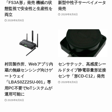
「FS3A形」発売 機械の状
新型中性子サーベイメータ
態監視で安全性と生産性を
発売
両立
2026年8月6日
2026年8月6日
村田製作所、Webアプリ内
センサテック、高感度シー
蔵の無線センシング向けゲ
ルドタイプ静電容量形近接
ートウェイ
センサ「形CD-C12」発売
「LBAS0ZZ2SU-001」専
2026年8月6日
用PC不要でIoTシステムが
運用可能に
2026年8月6日