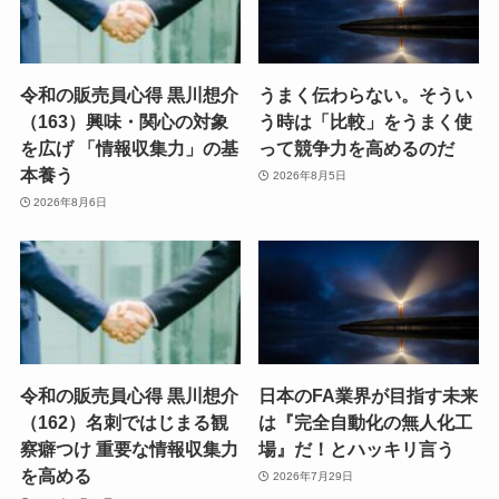
令和の販売員心得 黒川想介
うまく伝わらない。そうい
（163）興味・関心の対象
う時は「比較」をうまく使
を広げ 「情報収集力」の基
って競争力を高めるのだ
本養う
2026年8月5日
2026年8月6日
令和の販売員心得 黒川想介
日本のFA業界が目指す未来
（162）名刺ではじまる観
は『完全自動化の無人化工
察癖つけ 重要な情報収集力
場』だ！とハッキリ言う
を高める
2026年7月29日