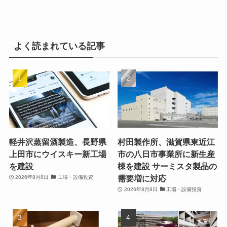
よく読まれている記事
軽井沢蒸留酒製造、長野県
村田製作所、滋賀県東近江
上田市にウイスキー新工場
市の八日市事業所に新生産
を建設
棟を建設 サーミスタ製品の
需要増に対応
2026年8月8日
工場・設備投資
2026年8月8日
工場・設備投資