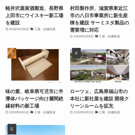
軽井沢蒸留酒製造、長野県
村田製作所、滋賀県東近江
上田市にウイスキー新工場
市の八日市事業所に新生産
を建設
棟を建設 サーミスタ製品の
需要増に対応
2026年8月8日
工場・設備投資
2026年8月8日
工場・設備投資
味の素、岐阜県可児市に半
ローツェ、広島県福山市の
導体パッケージ向け層間絶
本社に新社屋を建設 開発ク
縁材料の新工場
リーンルームを拡充
2026年8月3日
工場・設備投資
2026年8月3日
工場・設備投資