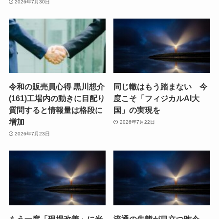
2026年7月30日
令和の販売員心得 黒川想介
同じ轍はもう踏まない 今
(161)工場内の動きに目配り
度こそ「フィジカルAI大
質問すると情報量は格段に
国」の実現を
増加
2026年7月22日
2026年7月23日
もう一度「現場改善」に光
流通の失態が目立つ昨今、