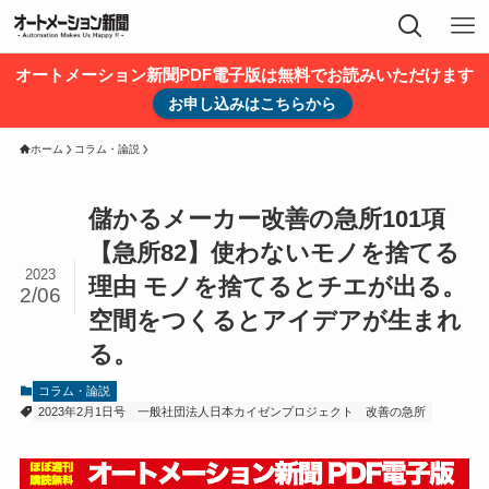
オートメーション新聞PDF電子版は無料でお読みいただけます
お申し込みはこちらから
ホーム
コラム・論説
儲かるメーカー改善の急所101項
【急所82】使わないモノを捨てる
2023
理由 モノを捨てるとチエが出る。
2/06
空間をつくるとアイデアが生まれ
る。
コラム・論説
2023年2月1日号
一般社団法人日本カイゼンプロジェクト
改善の急所