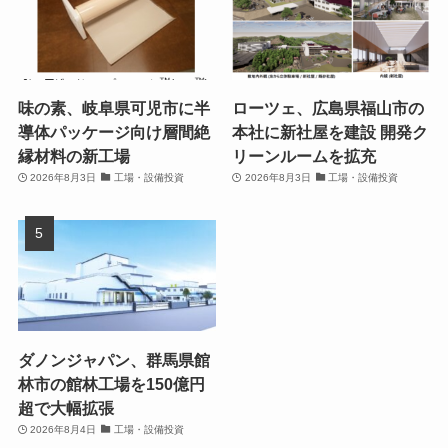
味の素、岐阜県可児市に半
ローツェ、広島県福山市の
導体パッケージ向け層間絶
本社に新社屋を建設 開発ク
縁材料の新工場
リーンルームを拡充
2026年8月3日
工場・設備投資
2026年8月3日
工場・設備投資
ダノンジャパン、群馬県館
林市の館林工場を150億円
超で大幅拡張
2026年8月4日
工場・設備投資