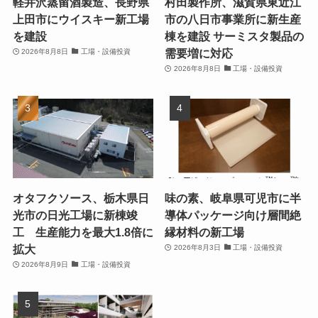
軽井沢蒸留酒製造、長野県
村田製作所、滋賀県東近江
上田市にウイスキー新工場
市の八日市事業所に新生産
を建設
棟を建設 サーミスタ製品の
需要増に対応
2026年8月8日
工場・設備投資
2026年8月8日
工場・設備投資
オタフクソース、栃木県日
味の素、岐阜県可児市に半
光市の日光工場に新棟竣
導体パッケージ向け層間絶
工 生産能力を最大1.8倍に
縁材料の新工場
拡大
2026年8月3日
工場・設備投資
2026年8月9日
工場・設備投資