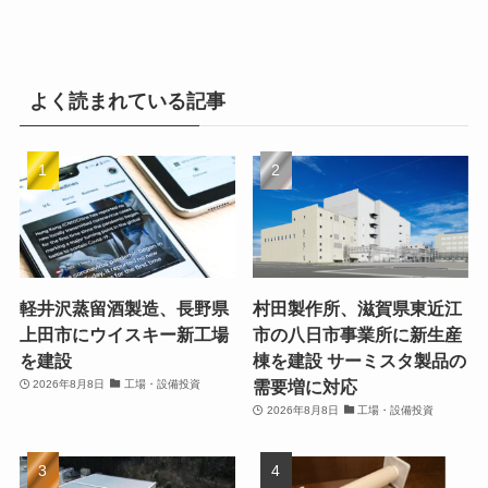
よく読まれている記事
軽井沢蒸留酒製造、長野県
村田製作所、滋賀県東近江
上田市にウイスキー新工場
市の八日市事業所に新生産
を建設
棟を建設 サーミスタ製品の
需要増に対応
2026年8月8日
工場・設備投資
2026年8月8日
工場・設備投資