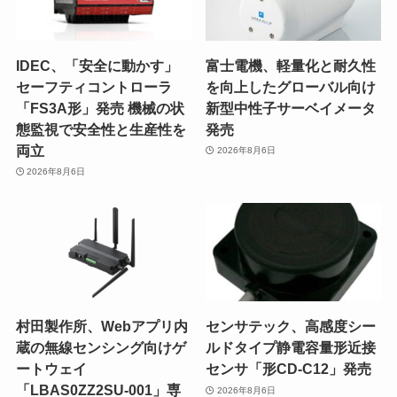
IDEC、「安全に動かす」
富士電機、軽量化と耐久性
セーフティコントローラ
を向上したグローバル向け
「FS3A形」発売 機械の状
新型中性子サーベイメータ
態監視で安全性と生産性を
発売
両立
2026年8月6日
2026年8月6日
村田製作所、Webアプリ内
センサテック、高感度シー
蔵の無線センシング向けゲ
ルドタイプ静電容量形近接
ートウェイ
センサ「形CD-C12」発売
「LBAS0ZZ2SU-001」専
2026年8月6日