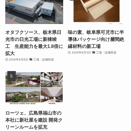
オタフクソース、栃木県日
味の素、岐阜県可児市に半
光市の日光工場に新棟竣
導体パッケージ向け層間絶
工 生産能力を最大1.8倍に
縁材料の新工場
拡大
2026年8月3日
工場・設備投資
2026年8月9日
工場・設備投資
ローツェ、広島県福山市の
本社に新社屋を建設 開発ク
リーンルームを拡充