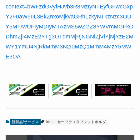
context=bWFzdGVyfHJvb3R8MzIyNTEyfGFwcGxp
Y2F0aW9uL3BkZnxoMjkvaGRhLzkyNTkzNzc3OD
Y5MTAvUFIyMDIyMTAzMS5wZGZ8YWVmMGFkO
DhmZjI4MzE2YTg3OTdmMjRjNGNlZjViYjNjYzE2M
WY1YmU4NjRkMmM3N2I0MzQ1MmM4MzY5MW
E3OA
新製品/サービス
idec
セーフティタブレットホルダ