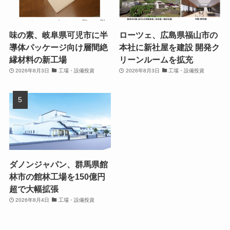
味の素、岐阜県可児市に半
ローツェ、広島県福山市の
導体パッケージ向け層間絶
本社に新社屋を建設 開発ク
縁材料の新工場
リーンルームを拡充
2026年8月3日
工場・設備投資
2026年8月3日
工場・設備投資
ダノンジャパン、群馬県館
林市の館林工場を150億円
超で大幅拡張
2026年8月4日
工場・設備投資