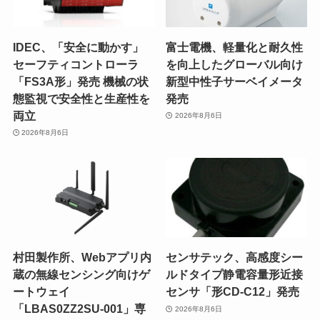
IDEC、「安全に動かす」
富士電機、軽量化と耐久性
セーフティコントローラ
を向上したグローバル向け
「FS3A形」発売 機械の状
新型中性子サーベイメータ
態監視で安全性と生産性を
発売
両立
2026年8月6日
2026年8月6日
村田製作所、Webアプリ内
センサテック、高感度シー
蔵の無線センシング向けゲ
ルドタイプ静電容量形近接
ートウェイ
センサ「形CD-C12」発売
「LBAS0ZZ2SU-001」専
2026年8月6日