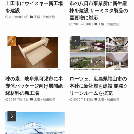
上田市にウイスキー新工場
市の八日市事業所に新生産
を建設
棟を建設 サーミスタ製品の
需要増に対応
2026年8月8日
工場・設備投資
2026年8月8日
工場・設備投資
味の素、岐阜県可児市に半
ローツェ、広島県福山市の
導体パッケージ向け層間絶
本社に新社屋を建設 開発ク
縁材料の新工場
リーンルームを拡充
2026年8月3日
工場・設備投資
2026年8月3日
工場・設備投資