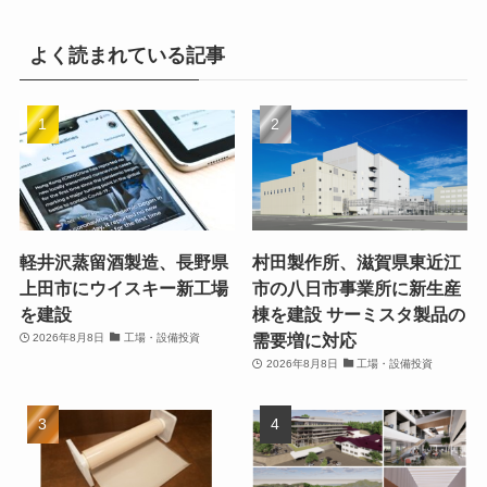
よく読まれている記事
軽井沢蒸留酒製造、長野県
村田製作所、滋賀県東近江
上田市にウイスキー新工場
市の八日市事業所に新生産
を建設
棟を建設 サーミスタ製品の
需要増に対応
2026年8月8日
工場・設備投資
2026年8月8日
工場・設備投資