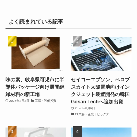
よく読まれている記事
味の素、岐阜県可児市に半
セイコーエプソン、ペロブ
導体パッケージ向け層間絶
スカイト太陽電池向けイン
縁材料の新工場
クジェット装置開発の韓国
Gosan Techへ追加出資
2026年8月3日
工場・設備投資
2026年8月6日
FA業界・企業トピックス