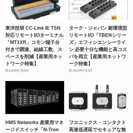
東洋技研 CC-Link IE TSN
ターク・ジャパン 耐環境型
対応リモートI/Oターミナル
リモートI/O「TBENシリー
「MT1XR」コモン端子台
ズ」エフィシエンシーライ
付きで調達、結線工数、ス
ン 必要十分な機能と高コス
ペースを削減【産業用ネッ
パを両立【産業用ネットワ
トワーク特集】
ーク特集】
2026年7月3日
2026年7月2日
HMS Networks 産業用マネ
フエニックス・コンタクト
ージドスイッチ「N-Tron
高速低遅延でセキュアな無