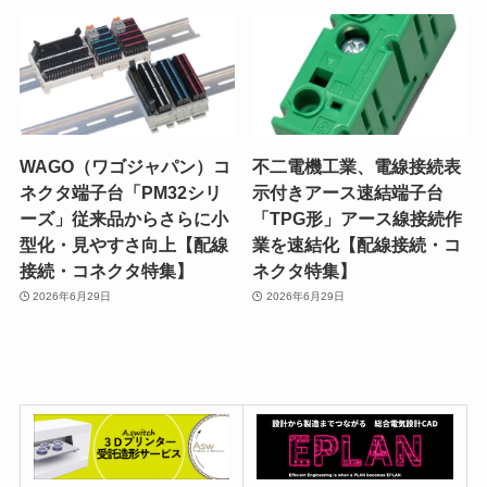
WAGO（ワゴジャパン）コ
不二電機工業、電線接続表
ネクタ端子台「PM32シリ
示付きアース速結端子台
ーズ」従来品からさらに小
「TPG形」アース線接続作
型化・見やすさ向上【配線
業を速結化【配線接続・コ
接続・コネクタ特集】
ネクタ特集】
2026年6月29日
2026年6月29日