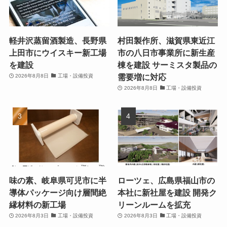
軽井沢蒸留酒製造、長野県
村田製作所、滋賀県東近江
上田市にウイスキー新工場
市の八日市事業所に新生産
を建設
棟を建設 サーミスタ製品の
需要増に対応
2026年8月8日
工場・設備投資
2026年8月8日
工場・設備投資
味の素、岐阜県可児市に半
ローツェ、広島県福山市の
導体パッケージ向け層間絶
本社に新社屋を建設 開発ク
縁材料の新工場
リーンルームを拡充
2026年8月3日
工場・設備投資
2026年8月3日
工場・設備投資