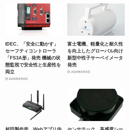
IDEC、「安全に動かす」
富士電機、軽量化と耐久性
セーフティコントローラ
を向上したグローバル向け
「FS3A形」発売 機械の状
新型中性子サーベイメータ
態監視で安全性と生産性を
発売
両立
2026年8月6日
2026年8月6日
村田製作所、Webアプリ内
センサテック、高感度シー