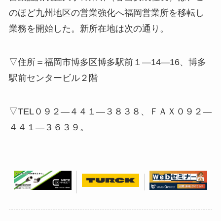
のほど九州地区の営業強化へ福岡営業所を移転し
業務を開始した。新所在地は次の通り。
▽住所＝福岡市博多区博多駅前１―14―16、博多
駅前センタービル２階
▽TEL０９２―４４１―３８３８、ＦＡＸ０９２―
４４１―３６３９。