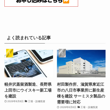
よく読まれている記事
軽井沢蒸留酒製造、長野県
村田製作所、滋賀県東近江
上田市にウイスキー新工場
市の八日市事業所に新生産
を建設
棟を建設 サーミスタ製品の
需要増に対応
2026年8月8日
工場・設備投資
2026年8月8日
工場・設備投資