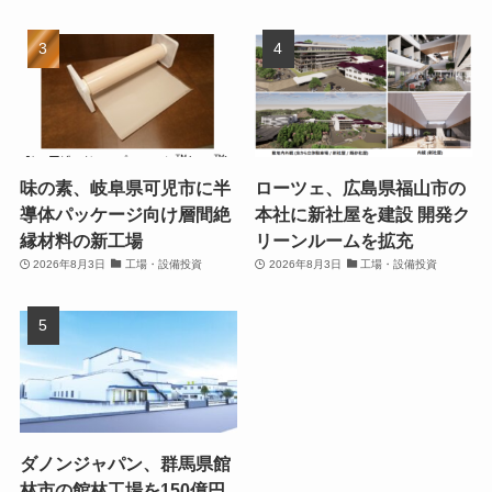
味の素、岐阜県可児市に半
ローツェ、広島県福山市の
導体パッケージ向け層間絶
本社に新社屋を建設 開発ク
縁材料の新工場
リーンルームを拡充
2026年8月3日
工場・設備投資
2026年8月3日
工場・設備投資
ダノンジャパン、群馬県館
林市の館林工場を150億円