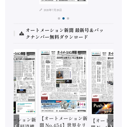
2026年7月28日
オートメーション新聞 最新号＆バッ
クナンバー無料ダウンロード
【オートメーション新
ートメーション新
【オートメーシ
聞 No.454】世界をリ
o.455】「経済構