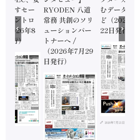
に動かすセー
RYODEN 八道
むデータ活用
ティコントロ
常務 共創のソリ
ど（2026年
（2026年8
ューションパー
22日発行）
日発行）
トナーへ /
（2026年7月29
日発行）
2026年7月21日
年8月4日