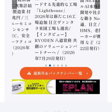
聞 No.453】フ
ードする先進的な工場
態調査二次集計結
ルAI本格化へ 国
「Lighthouse」
024年製造業 付
開発や社会実装
2026年は新たに16工
額86兆円 / 三
な動き Noetra
場追加 日立ヴァンタ
機とソニーセミコ
通、日立 / 兵神
ラ米国工場も選出/
AIビジョンセンサ
HMS、老舗ポン
【インタビュー】
 / IDEC、安全
ーカーが挑むデ
RYODEN 八道常務 共
かすセーフティコ
用 など（2026
創のソリューションパ
ローラ（2026年
22日発行）
ートナーへ / （2026
5日発行）
年7月29日発行）
最新号＆バックナンバー一覧