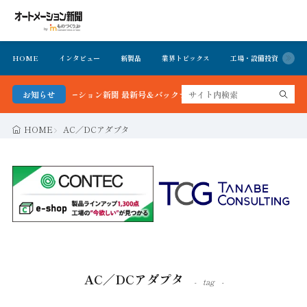
HOME
インタビュー
新製品
業界トピックス
工場・設備投資
イ
る！オートメーション新聞 最新号＆バックナンバーを無料で公開中 詳細はこちら
お知らせ
HOME
AC／DCアダプタ
AC／DCアダプタ
tag