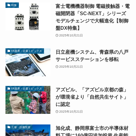
富士電機機器制御 電磁接触器・電
特集
磁開閉器「SC-NEXT」シリーズ
モデルチェンジで大幅進化【制御
盤DX特集】
2025年10月21日
日立産機システム、青森県の八戸
FA業界・企業トピックス
サービスステーションを移転
2025年10月21日
アズビル、「アズビル京都の森」
FA業界・企業トピックス
が環境省より「自然共生サイト」
に認定
2025年10月21日
旭化成、静岡県富士市の半導体材
工場・設備投資
料工場に160億円追加投資 生産能