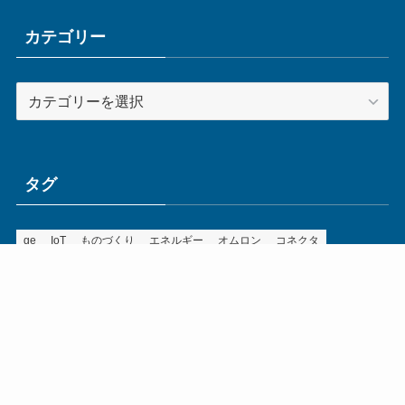
イ
ブ
カテゴリー
カ
テ
ゴ
リ
ー
タグ
ge
IoT
ものづくり
エネルギー
オムロン
コネクタ
コンピュータ
スイッチ
セキュリティ
センサ
タイ
デザイン
デジタル
ドイツ
バリ
ライン
ロボット
三菱電機
中国
企業
制御機器
制御盤
効率化
動向
半導体
安全
展示会
採用
接続
搬送
改善
機械
液晶
温度
無線
物流
経済産業省
自動車
製造業
見える化
輸出
通信
部品
電子部品
電気