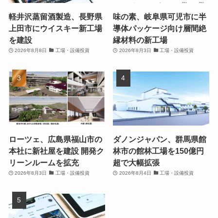
軽井沢蒸留酒製造、長野県
味の素、岐阜県可児市に半
上田市にウイスキー新工場
導体パッケージ向け層間絶
を建設
縁材料の新工場
2026年8月8日
工場・設備投資
2026年8月3日
工場・設備投資
ローツェ、広島県福山市の
ダノンジャパン、群馬県館
本社に新社屋を建設 開発ク
林市の館林工場を150億円
リーンルームを拡充
超で大幅拡張
2026年8月3日
工場・設備投資
2026年8月4日
工場・設備投資