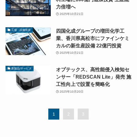
力倍増へ
2025年10月21日
四国化成グループの増田化学工
工場・設備投資
業、香川県高松市にファインケミ
カルの新生産設備 22億円投資
2025年10月21日
オプテックス、高性能侵入検知セ
新製品/サービス
ンサー「REDSCAN Lite」発売 施
工性向上で設置を簡略化
2025年10月20日
1
2
3