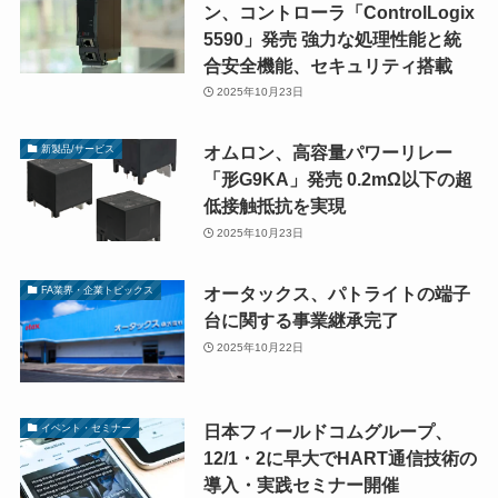
ン、コントローラ「ControlLogix
5590」発売 強力な処理性能と統
合安全機能、セキュリティ搭載
2025年10月23日
オムロン、高容量パワーリレー
新製品/サービス
「形G9KA」発売 0.2mΩ以下の超
低接触抵抗を実現
2025年10月23日
オータックス、パトライトの端子
FA業界・企業トピックス
台に関する事業継承完了
2025年10月22日
日本フィールドコムグループ、
イベント・セミナー
12/1・2に早大でHART通信技術の
導入・実践セミナー開催