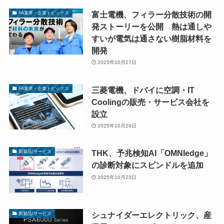
富士電機、フィラー分散技術の開
FA業界・企業トピックス
発ストーリーを公開 熱は通しや
すいが電気は通さない樹脂材料を
開発
2025年10月27日
三菱電機、ドバイに空調・IT
FA業界・企業トピックス
Coolingの販売・サービス会社を
設立
2025年10月24日
THK、予兆検知AI「OMNIedge」
新製品/サービス
の診断対象にスピンドルを追加
2025年10月23日
シュナイダーエレクトリック、産
新製品/サービス